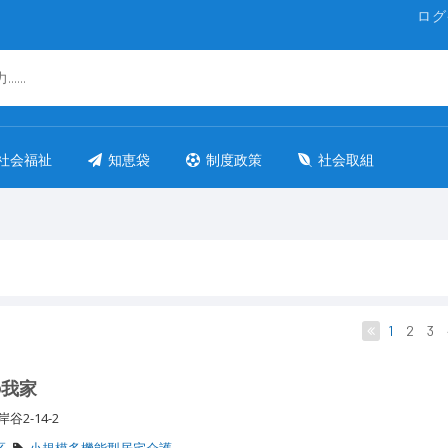
ログ
社会福祉
知恵袋
制度政策
社会取組
1
2
3
の我家
谷2-14-2
区
小規模多機能型居宅介護