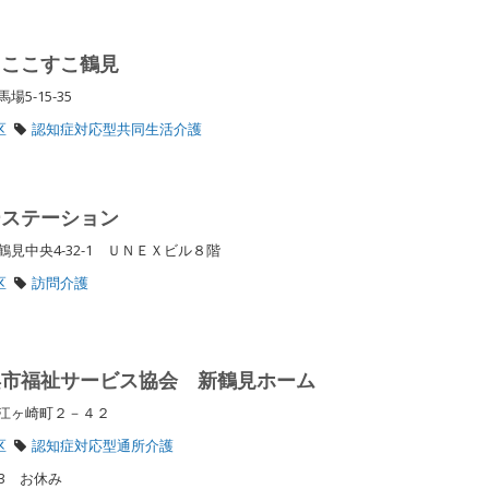
 ここすこ鶴見
5-15-35
区
認知症対応型共同生活介護
ーステーション
見中央4-32-1 ＵＮＥＸビル８階
区
訪問介護
浜市福祉サービス協会 新鶴見ホーム
区江ヶ崎町２－４２
区
認知症対応型通所介護
／3 お休み