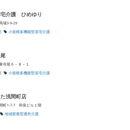
居宅介護 ひめゆり
場3-9-29
区
小規模多機能型居宅介護
寺尾
区東寺尾６－８－１
区
小規模多機能型居宅介護
なた浅間町店
町1-7-7 和泉ビル１階
地域密着型通所介護