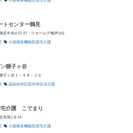
ポートセンター鶴見
中央4-37-37 リオベルデ鶴声202
区
小規模多機能型居宅介護
デン獅子ヶ谷
区獅子ヶ谷１－４８－２６
区
認知症対応型共同生活介護
居宅介護 こでまり
寺尾2-8-14
区
小規模多機能型居宅介護