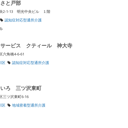
るさと戸部
2-1-13 明光中央ビル １階
認知症対応型通所介護
休み
イサービス クティール 神大寺
六角橋4-6-61
川区
認知症対応型通所介護
じいろ 三ツ沢東町
区三ツ沢東町6-16
川区
地域密着型通所介護