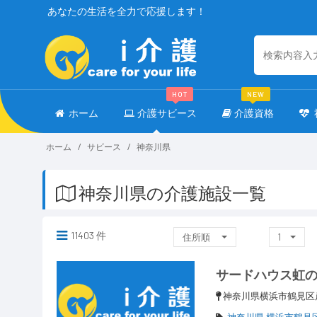
あなたの生活を全力で応援します！
HOT
NEW
ホーム
介護サビース
介護資格
ホーム
サビース
神奈川県
神奈川県の介護施設一覧
11403 件
住所順
1
サードハウス虹
神奈川県横浜市鶴見区岸
神奈川県 横浜市鶴見