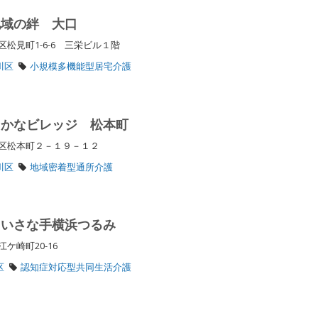
地域の絆 大口
松見町1-6-6 三栄ビル１階
川区
小規模多機能型居宅介護
たかなビレッジ 松本町
川区松本町２－１９－１２
川区
地域密着型通所介護
ちいさな手横浜つるみ
ケ崎町20-16
区
認知症対応型共同生活介護