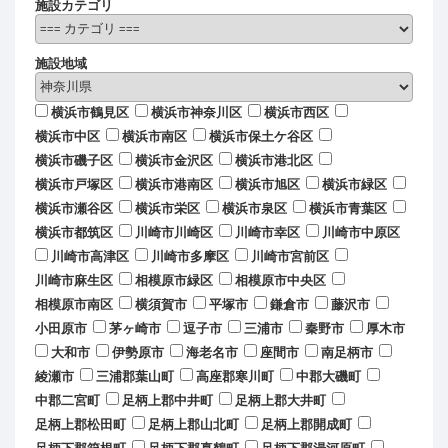
施設カテゴリ
施設地域
横浜市鶴見区
横浜市神奈川区
横浜市西区
横浜市中区
横浜市南区
横浜市保土ケ谷区
横浜市磯子区
横浜市金沢区
横浜市港北区
横浜市戸塚区
横浜市港南区
横浜市旭区
横浜市緑区
横浜市瀬谷区
横浜市栄区
横浜市泉区
横浜市青葉区
横浜市都筑区
川崎市川崎区
川崎市幸区
川崎市中原区
川崎市高津区
川崎市多摩区
川崎市宮前区
川崎市麻生区
相模原市緑区
相模原市中央区
相模原市南区
横須賀市
平塚市
鎌倉市
藤沢市
小田原市
茅ヶ崎市
逗子市
三浦市
秦野市
厚木市
大和市
伊勢原市
海老名市
座間市
南足柄市
綾瀬市
三浦郡葉山町
高座郡寒川町
中郡大磯町
中郡二宮町
足柄上郡中井町
足柄上郡大井町
足柄上郡松田町
足柄上郡山北町
足柄上郡開成町