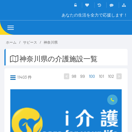
あなたの生活を全力で応援します！
Toggle
navigation
ホーム
サビース
神奈川県
神奈川県の介護施設一覧
98
99
100
101
102
11403 件