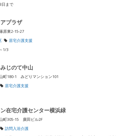
月3日まで
ケアプラザ
原東2-15-27
区
居宅介護支援
1/3
もみじのて中山
町180-1 みどりマンション101
居宅介護支援
ーン在宅介護センター横浜緑
305-15 廣田ビル2F
訪問入浴介護