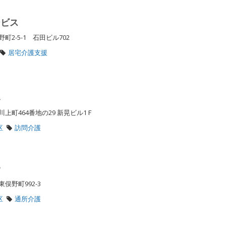
ービス
2-5-1 石田ビル702
居宅介護支援
み
上町464番地の29 新晃ビル1Ｆ
区
訪問介護
野
俣野町992-3
区
通所介護