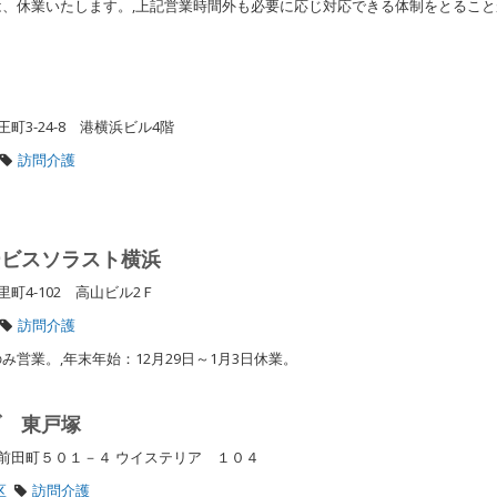
/3は、休業いたします。,上記営業時間外も必要に応じ対応できる体制をとるこ
3-24-8 港横浜ビル4階
訪問介護
ービスソラスト横浜
町4-102 高山ビル2Ｆ
訪問介護
営業。,年末年始：12月29日～1月3日休業。
ブ 東戸塚
前田町５０１－４ ウイステリア １０４
区
訪問介護