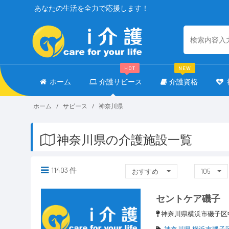
あなたの生活を全力で応援します！
HOT
NEW
ホーム
介護サビース
介護資格
ホーム
サビース
神奈川県
神奈川県の介護施設一覧
11403 件
おすすめ
105
セントケア磯子
神奈川県横浜市磯子区
神奈川県 横浜市磯子