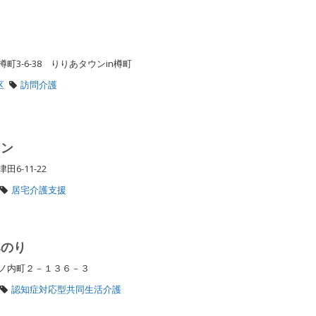
3-6-38 りりあタウンin樽町
区
訪問介護
ラン
6-11-22
居宅介護支援
みのり
堀ノ内町２－１３６－３
認知症対応型共同生活介護