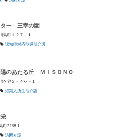
ンター 三幸の園
西川島町１２７－１
認知症対応型通所介護
 陽のあたる丘 ＭＩＳＯＮＯ
鍛冶ケ谷２－４０－１
短期入所生活介護
ア栄
町2168-1
訪問介護