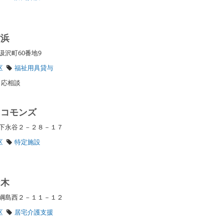
横浜
汲沢町60番地9
区
福祉用具貸与
、応相談
 コモンズ
区下永谷２－２８－１７
区
特定施設
な木
区綱島西２－１１－１２
区
居宅介護支援