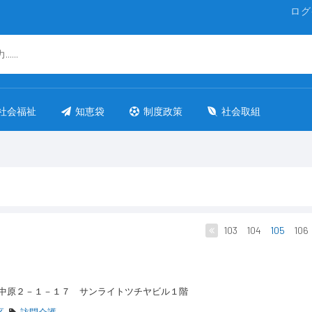
ログ
社会福祉
知恵袋
制度政策
社会取組
103
104
105
106
中原２－１－１７ サンライトツチヤビル１階
区
訪問介護