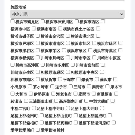
施設地域
横浜市鶴見区
横浜市神奈川区
横浜市西区
横浜市中区
横浜市南区
横浜市保土ケ谷区
横浜市磯子区
横浜市金沢区
横浜市港北区
横浜市戸塚区
横浜市港南区
横浜市旭区
横浜市緑区
横浜市瀬谷区
横浜市栄区
横浜市泉区
横浜市青葉区
横浜市都筑区
川崎市川崎区
川崎市幸区
川崎市中原区
川崎市高津区
川崎市多摩区
川崎市宮前区
川崎市麻生区
相模原市緑区
相模原市中央区
相模原市南区
横須賀市
平塚市
鎌倉市
藤沢市
小田原市
茅ヶ崎市
逗子市
三浦市
秦野市
厚木市
大和市
伊勢原市
海老名市
座間市
南足柄市
綾瀬市
三浦郡葉山町
高座郡寒川町
中郡大磯町
中郡二宮町
足柄上郡中井町
足柄上郡大井町
足柄上郡松田町
足柄上郡山北町
足柄上郡開成町
足柄下郡箱根町
足柄下郡真鶴町
足柄下郡湯河原町
愛甲郡愛川町
愛甲郡清川村