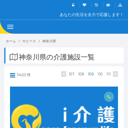
あなたの生活を全力で応援します！
Toggle
navigation
ホーム
サビース
神奈川県
神奈川県の介護施設一覧
107
108
109
110
111
11403 件