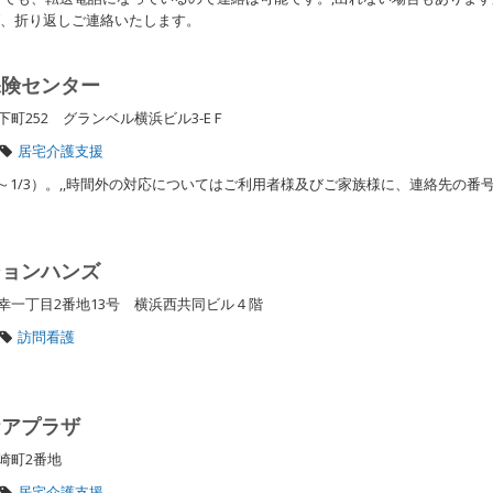
ば、折り返しご連絡いたします。
保険センター
町252 グランベル横浜ビル3-EＦ
居宅介護支援
9～1/3）。,,時間外の対応についてはご利用者様及びご家族様に、連絡先の番
ションハンズ
幸一丁目2番地13号 横浜西共同ビル４階
訪問看護
ケアプラザ
宮崎町2番地
居宅介護支援