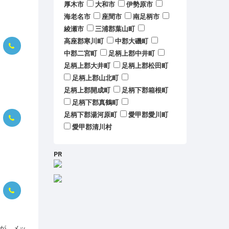
厚木市
大和市
伊勢原市
海老名市
座間市
南足柄市
綾瀬市
三浦郡葉山町
高座郡寒川町
中郡大磯町
中郡二宮町
足柄上郡中井町
足柄上郡大井町
足柄上郡松田町
足柄上郡山北町
足柄上郡開成町
足柄下郡箱根町
足柄下郡真鶴町
足柄下郡湯河原町
愛甲郡愛川町
愛甲郡清川村
PR
が、メッ