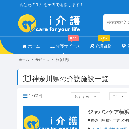
あなたの生活を全力で応援します！
HOT
NEW
ホーム
介護サビース
介護資格
ホーム
サビース
神奈川県
神奈川県の介護施設一覧
11403 件
おすすめ
113
ジャパンケア横
神奈川県横浜市西区浅間町
神奈川県 横浜市西区