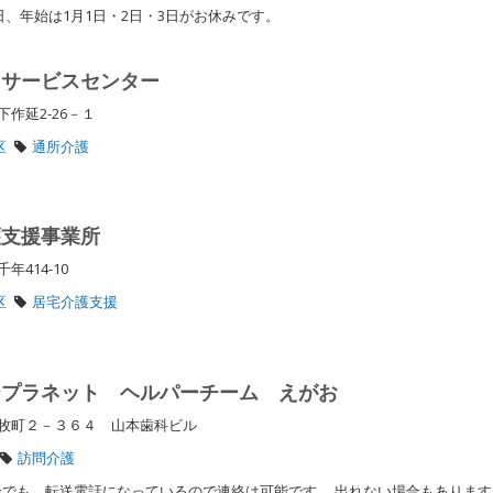
1日、年始は1月1日・2日・3日がお休みです。
イサービスセンター
下作延2-26－１
区
通所介護
護支援事業所
年414-10
区
居宅介護支援
ープラネット ヘルパーチーム えがお
牧町２－３６４ 山本歯科ビル
訪問介護
でも、転送電話になっているので連絡は可能です。,出れない場合もあります