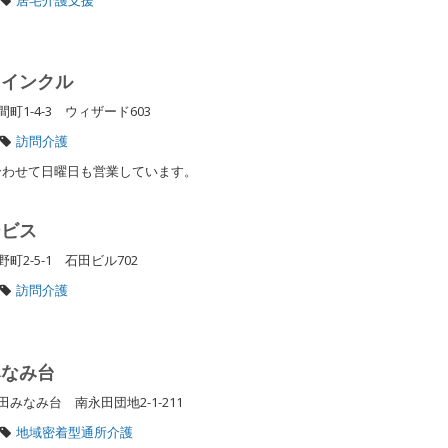
 インクル
1-4-3 ウィザード603
訪問介護
合わせて日曜日も営業しています。
ービス
2-5-1 石田ビル702
訪問介護
みなみ台
みなみ台 南永田団地2-1-211
地域密着型通所介護