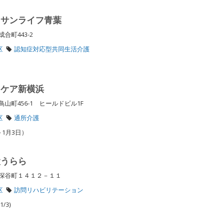
 サンライフ青葉
合町443-2
区
認知症対応型共同生活介護
フケア新横浜
山町456-1 ヒールドビル1F
区
通所介護
～1月3日）
設うらら
区深谷町１４１２－１１
区
訪問リハビリテーション
/3)