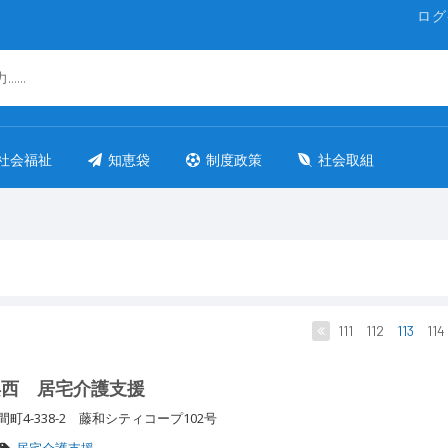
ログ
社会福祉
知恵袋
制度政策
社会取組
111
112
113
114
浜西 居宅介護支援
4-338-2 藤和シティコープ102号
居宅介護支援