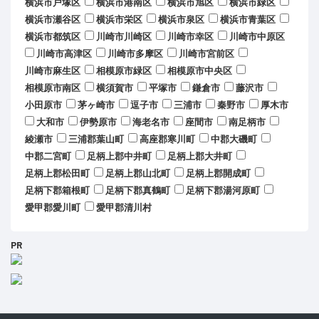
横浜市戸塚区
横浜市港南区
横浜市旭区
横浜市緑区
横浜市瀬谷区
横浜市栄区
横浜市泉区
横浜市青葉区
横浜市都筑区
川崎市川崎区
川崎市幸区
川崎市中原区
川崎市高津区
川崎市多摩区
川崎市宮前区
川崎市麻生区
相模原市緑区
相模原市中央区
相模原市南区
横須賀市
平塚市
鎌倉市
藤沢市
小田原市
茅ヶ崎市
逗子市
三浦市
秦野市
厚木市
大和市
伊勢原市
海老名市
座間市
南足柄市
綾瀬市
三浦郡葉山町
高座郡寒川町
中郡大磯町
中郡二宮町
足柄上郡中井町
足柄上郡大井町
足柄上郡松田町
足柄上郡山北町
足柄上郡開成町
足柄下郡箱根町
足柄下郡真鶴町
足柄下郡湯河原町
愛甲郡愛川町
愛甲郡清川村
PR