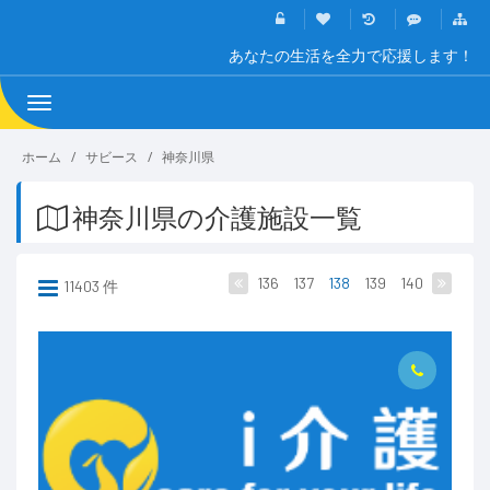
あなたの生活を全力で応援します！
Toggle
navigation
ホーム
サビース
神奈川県
神奈川県の介護施設一覧
136
137
138
139
140
11403 件