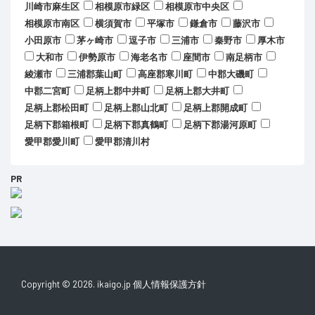
川崎市麻生区
相模原市緑区
相模原市中央区
相模原市南区
横須賀市
平塚市
鎌倉市
藤沢市
小田原市
茅ヶ崎市
逗子市
三浦市
秦野市
厚木市
大和市
伊勢原市
海老名市
座間市
南足柄市
綾瀬市
三浦郡葉山町
高座郡寒川町
中郡大磯町
中郡二宮町
足柄上郡中井町
足柄上郡大井町
足柄上郡松田町
足柄上郡山北町
足柄上郡開成町
足柄下郡箱根町
足柄下郡真鶴町
足柄下郡湯河原町
愛甲郡愛川町
愛甲郡清川村
PR
Copyright © 2026. ikaigo.jp
個人情報保護方針