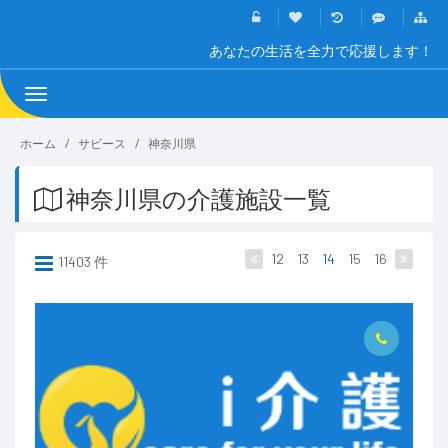
あなたの生活を全力で応援します！
Toggle
navigation
ホーム
サビース
神奈川県
神奈川県の介護施設一覧
12
13
14
15
16
11403 件