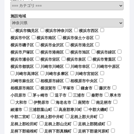
施設地域
横浜市鶴見区
横浜市神奈川区
横浜市西区
横浜市中区
横浜市南区
横浜市保土ケ谷区
横浜市磯子区
横浜市金沢区
横浜市港北区
横浜市戸塚区
横浜市港南区
横浜市旭区
横浜市緑区
横浜市瀬谷区
横浜市栄区
横浜市泉区
横浜市青葉区
横浜市都筑区
川崎市川崎区
川崎市幸区
川崎市中原区
川崎市高津区
川崎市多摩区
川崎市宮前区
川崎市麻生区
相模原市緑区
相模原市中央区
相模原市南区
横須賀市
平塚市
鎌倉市
藤沢市
小田原市
茅ヶ崎市
逗子市
三浦市
秦野市
厚木市
大和市
伊勢原市
海老名市
座間市
南足柄市
綾瀬市
三浦郡葉山町
高座郡寒川町
中郡大磯町
中郡二宮町
足柄上郡中井町
足柄上郡大井町
足柄上郡松田町
足柄上郡山北町
足柄上郡開成町
足柄下郡箱根町
足柄下郡真鶴町
足柄下郡湯河原町