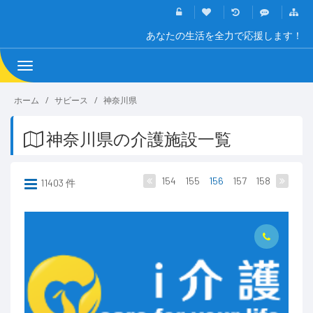
あなたの生活を全力で応援します！
Toggle
navigation
ホーム
サビース
神奈川県
神奈川県の介護施設一覧
154
155
156
157
158
11403 件