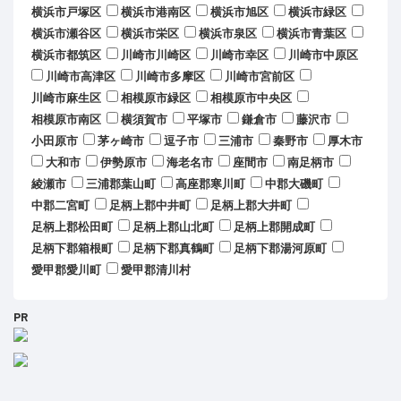
横浜市戸塚区
横浜市港南区
横浜市旭区
横浜市緑区
横浜市瀬谷区
横浜市栄区
横浜市泉区
横浜市青葉区
横浜市都筑区
川崎市川崎区
川崎市幸区
川崎市中原区
川崎市高津区
川崎市多摩区
川崎市宮前区
川崎市麻生区
相模原市緑区
相模原市中央区
相模原市南区
横須賀市
平塚市
鎌倉市
藤沢市
小田原市
茅ヶ崎市
逗子市
三浦市
秦野市
厚木市
大和市
伊勢原市
海老名市
座間市
南足柄市
綾瀬市
三浦郡葉山町
高座郡寒川町
中郡大磯町
中郡二宮町
足柄上郡中井町
足柄上郡大井町
足柄上郡松田町
足柄上郡山北町
足柄上郡開成町
足柄下郡箱根町
足柄下郡真鶴町
足柄下郡湯河原町
愛甲郡愛川町
愛甲郡清川村
PR