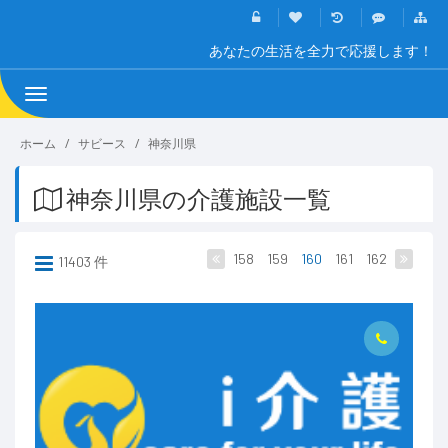
あなたの生活を全力で応援します！
Toggle
navigation
ホーム
サビース
神奈川県
神奈川県の介護施設一覧
158
159
160
161
162
11403 件