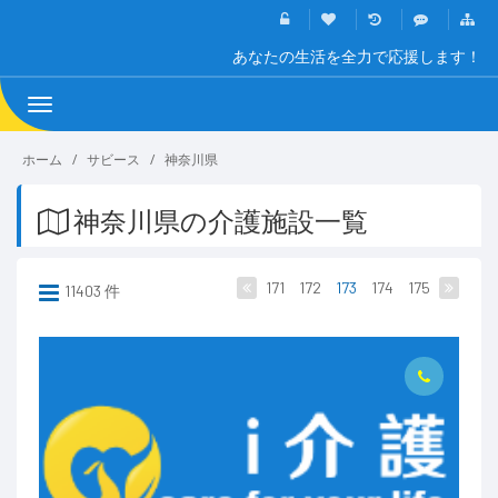
あなたの生活を全力で応援します！
Toggle
navigation
ホーム
サビース
神奈川県
神奈川県の介護施設一覧
171
172
173
174
175
11403 件