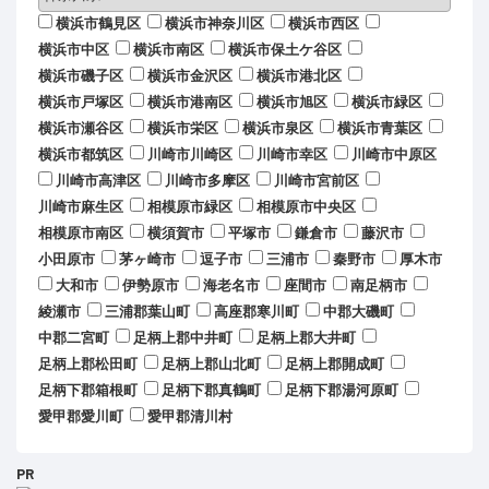
横浜市鶴見区
横浜市神奈川区
横浜市西区
横浜市中区
横浜市南区
横浜市保土ケ谷区
横浜市磯子区
横浜市金沢区
横浜市港北区
横浜市戸塚区
横浜市港南区
横浜市旭区
横浜市緑区
横浜市瀬谷区
横浜市栄区
横浜市泉区
横浜市青葉区
横浜市都筑区
川崎市川崎区
川崎市幸区
川崎市中原区
川崎市高津区
川崎市多摩区
川崎市宮前区
川崎市麻生区
相模原市緑区
相模原市中央区
相模原市南区
横須賀市
平塚市
鎌倉市
藤沢市
小田原市
茅ヶ崎市
逗子市
三浦市
秦野市
厚木市
大和市
伊勢原市
海老名市
座間市
南足柄市
綾瀬市
三浦郡葉山町
高座郡寒川町
中郡大磯町
中郡二宮町
足柄上郡中井町
足柄上郡大井町
足柄上郡松田町
足柄上郡山北町
足柄上郡開成町
足柄下郡箱根町
足柄下郡真鶴町
足柄下郡湯河原町
愛甲郡愛川町
愛甲郡清川村
PR