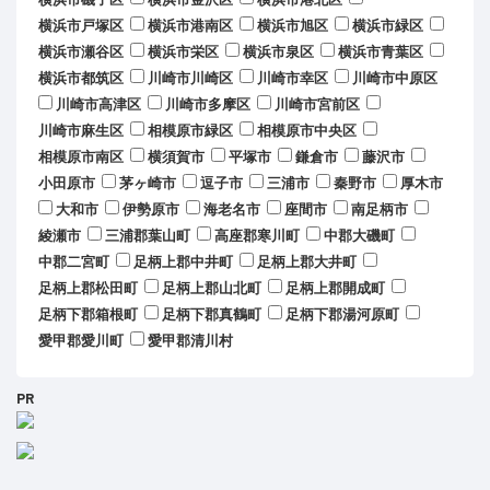
横浜市戸塚区
横浜市港南区
横浜市旭区
横浜市緑区
横浜市瀬谷区
横浜市栄区
横浜市泉区
横浜市青葉区
横浜市都筑区
川崎市川崎区
川崎市幸区
川崎市中原区
川崎市高津区
川崎市多摩区
川崎市宮前区
川崎市麻生区
相模原市緑区
相模原市中央区
相模原市南区
横須賀市
平塚市
鎌倉市
藤沢市
小田原市
茅ヶ崎市
逗子市
三浦市
秦野市
厚木市
大和市
伊勢原市
海老名市
座間市
南足柄市
綾瀬市
三浦郡葉山町
高座郡寒川町
中郡大磯町
中郡二宮町
足柄上郡中井町
足柄上郡大井町
足柄上郡松田町
足柄上郡山北町
足柄上郡開成町
足柄下郡箱根町
足柄下郡真鶴町
足柄下郡湯河原町
愛甲郡愛川町
愛甲郡清川村
PR