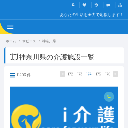
あなたの生活を全力で応援します！
Toggle
navigation
ホーム
サビース
神奈川県
神奈川県の介護施設一覧
172
173
174
175
176
11403 件