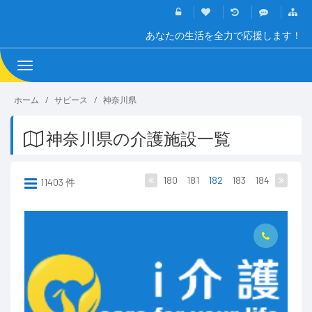
あなたの生活を全力で応援します！
Toggle
navigation
ホーム
サビース
神奈川県
神奈川県の介護施設一覧
180
181
182
183
184
11403 件