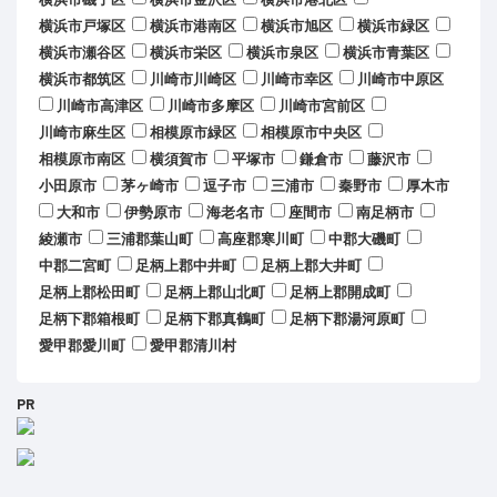
横浜市戸塚区
横浜市港南区
横浜市旭区
横浜市緑区
横浜市瀬谷区
横浜市栄区
横浜市泉区
横浜市青葉区
横浜市都筑区
川崎市川崎区
川崎市幸区
川崎市中原区
川崎市高津区
川崎市多摩区
川崎市宮前区
川崎市麻生区
相模原市緑区
相模原市中央区
相模原市南区
横須賀市
平塚市
鎌倉市
藤沢市
小田原市
茅ヶ崎市
逗子市
三浦市
秦野市
厚木市
大和市
伊勢原市
海老名市
座間市
南足柄市
綾瀬市
三浦郡葉山町
高座郡寒川町
中郡大磯町
中郡二宮町
足柄上郡中井町
足柄上郡大井町
足柄上郡松田町
足柄上郡山北町
足柄上郡開成町
足柄下郡箱根町
足柄下郡真鶴町
足柄下郡湯河原町
愛甲郡愛川町
愛甲郡清川村
PR