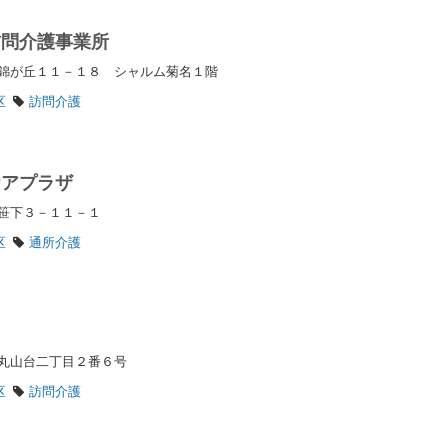
訪問介護事業所
錦が丘１１－１８ シャルム菊名１階
区
訪問介護
ケアプラザ
区笹下３－１１－１
区
通所介護
ト
丸山台二丁目２番６号
区
訪問介護