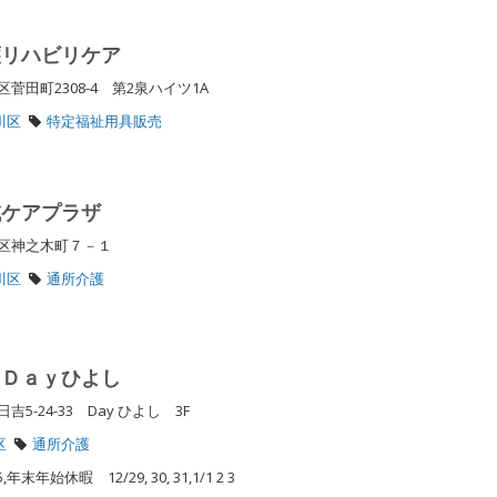
護リハビリケア
田町2308-4 第2泉ハイツ1A
川区
特定福祉用具販売
域ケアプラザ
川区神之木町７－１
川区
通所介護
 Ｄａｙひよし
-24-33 Day ひよし 3F
区
通所介護
,年末年始休暇 12/29, 30, 31,1/1 2 3