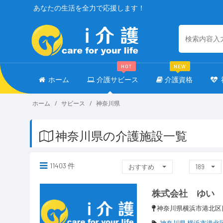
あなたの生活を全力で応援します！
HOT
NEW
ホーム
介護サビース
介護資格
ホーム
サビース
神奈川県
神奈川県の介護施設一覧
11403 件
おすすめ
189
株式会社 ゆい
神奈川県横浜市港北
神奈川県 横浜市港北