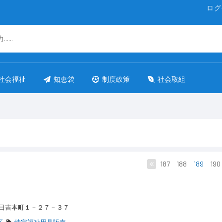
ログ
社会福祉
知恵袋
制度政策
社会取組
187
188
189
190
区日吉本町１－２７－３７
区
特定福祉用具販売