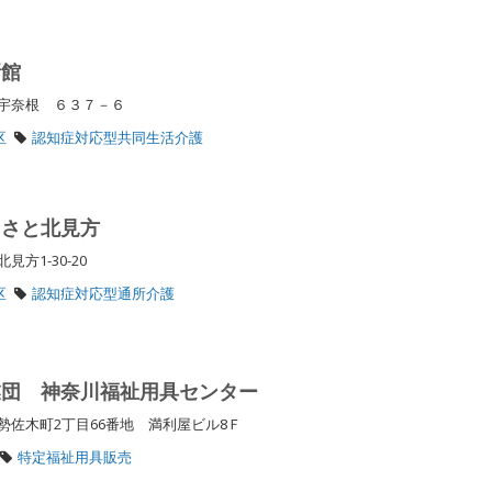
新館
区宇奈根 ６３７－６
区
認知症対応型共同生活介護
るさと北見方
見方1-30-20
区
認知症対応型通所介護
業団 神奈川福祉用具センター
佐木町2丁目66番地 満利屋ビル8Ｆ
特定福祉用具販売