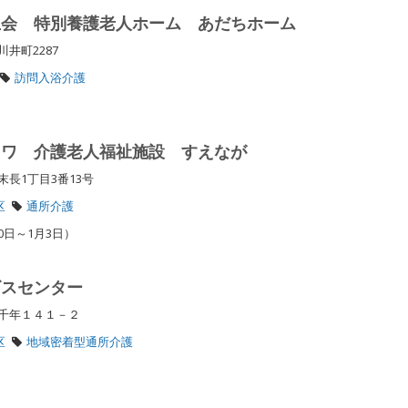
生会 特別養護老人ホーム あだちホーム
川井町2287
訪問入浴介護
イワ 介護老人福祉施設 すえなが
末長1丁目3番13号
区
通所介護
0日～1月3日）
ビスセンター
区千年１４１－２
区
地域密着型通所介護