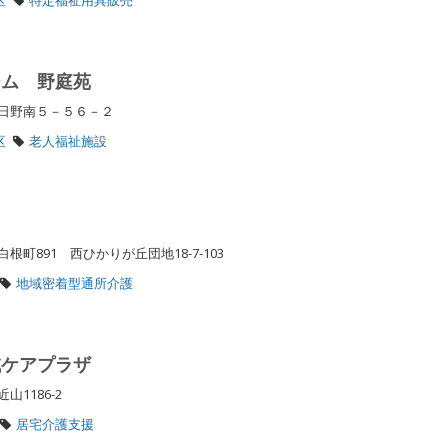
ーム 野庭苑
区日野南５－５６－２
区
老人福祉施設
町891 西ひかりが丘団地18-7-103
地域密着型通所介護
域ケアプラザ
山1186-2
居宅介護支援