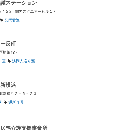
看護ステーション
1-5-5 関内スクエアービル１Ｆ
訪問看護
ター反町
区桐畑18-4
川区
訪問入浴介護
る新横浜
区北新横浜２－５－２３
区
通所介護
 居宅介護支援事業所