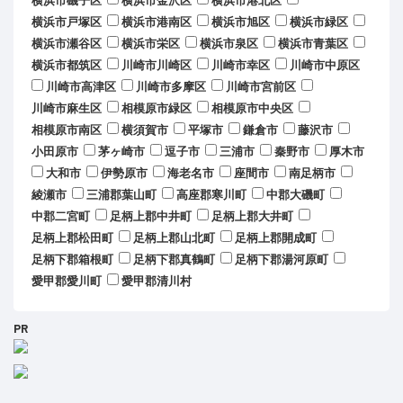
横浜市磯子区
横浜市金沢区
横浜市港北区
横浜市戸塚区
横浜市港南区
横浜市旭区
横浜市緑区
横浜市瀬谷区
横浜市栄区
横浜市泉区
横浜市青葉区
横浜市都筑区
川崎市川崎区
川崎市幸区
川崎市中原区
川崎市高津区
川崎市多摩区
川崎市宮前区
川崎市麻生区
相模原市緑区
相模原市中央区
相模原市南区
横須賀市
平塚市
鎌倉市
藤沢市
小田原市
茅ヶ崎市
逗子市
三浦市
秦野市
厚木市
大和市
伊勢原市
海老名市
座間市
南足柄市
綾瀬市
三浦郡葉山町
高座郡寒川町
中郡大磯町
中郡二宮町
足柄上郡中井町
足柄上郡大井町
足柄上郡松田町
足柄上郡山北町
足柄上郡開成町
足柄下郡箱根町
足柄下郡真鶴町
足柄下郡湯河原町
愛甲郡愛川町
愛甲郡清川村
PR