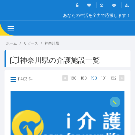
あなたの生活を全力で応援します！
Toggle
navigation
ホーム
サビース
神奈川県
神奈川県の介護施設一覧
188
189
190
191
192
11403 件