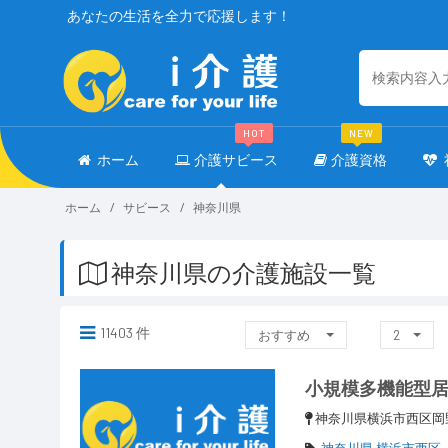
あなたの生活を全力で応援します！
HOT
NEW
ホーム
介護サビース
介護資格
ホーム
サビース
神奈川県
神奈川県の介護施設一覧
11403 件
おすすめ
2
小規模多機能型
神奈川県横浜市西区岡
神奈川県 横浜市西区