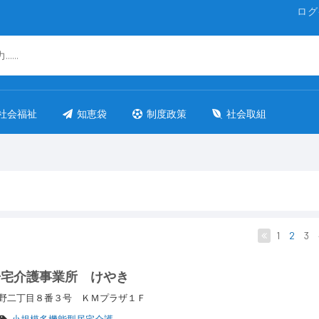
ログ
社会福祉
知恵袋
制度政策
社会取組
1
2
3
居宅介護事業所 けやき
野二丁目８番３号 ＫＭプラザ１Ｆ
小規模多機能型居宅介護