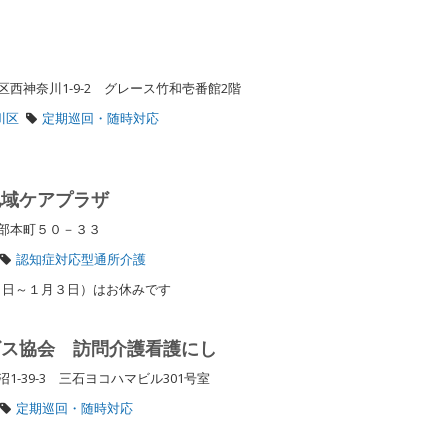
西神奈川1-9-2 グレース竹和壱番館2階
川区
定期巡回・随時対応
地域ケアプラザ
戸部本町５０－３３
認知症対応型通所介護
９日～１月３日）はお休みです
ビス協会 訪問介護看護にし
-39-3 三石ヨコハマビル301号室
定期巡回・随時対応