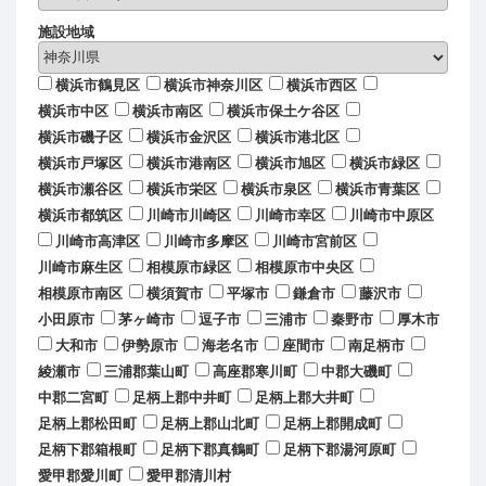
施設地域
横浜市鶴見区
横浜市神奈川区
横浜市西区
横浜市中区
横浜市南区
横浜市保土ケ谷区
横浜市磯子区
横浜市金沢区
横浜市港北区
横浜市戸塚区
横浜市港南区
横浜市旭区
横浜市緑区
横浜市瀬谷区
横浜市栄区
横浜市泉区
横浜市青葉区
横浜市都筑区
川崎市川崎区
川崎市幸区
川崎市中原区
川崎市高津区
川崎市多摩区
川崎市宮前区
川崎市麻生区
相模原市緑区
相模原市中央区
相模原市南区
横須賀市
平塚市
鎌倉市
藤沢市
小田原市
茅ヶ崎市
逗子市
三浦市
秦野市
厚木市
大和市
伊勢原市
海老名市
座間市
南足柄市
綾瀬市
三浦郡葉山町
高座郡寒川町
中郡大磯町
中郡二宮町
足柄上郡中井町
足柄上郡大井町
足柄上郡松田町
足柄上郡山北町
足柄上郡開成町
足柄下郡箱根町
足柄下郡真鶴町
足柄下郡湯河原町
愛甲郡愛川町
愛甲郡清川村