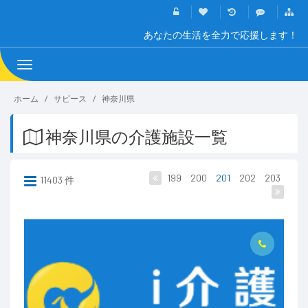
あなたの生活を全力で応援します！
Toggle
navigation
ホーム
サビース
神奈川県
神奈川県の介護施設一覧
199
200
201
202
203
11403 件