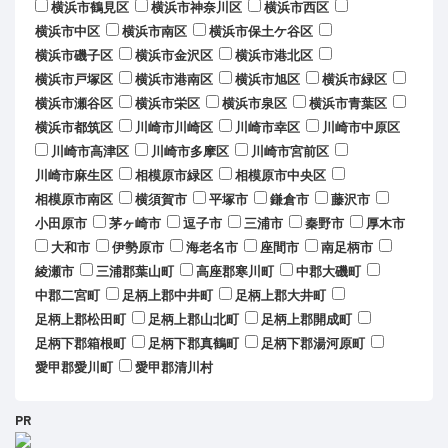
横浜市鶴見区
横浜市神奈川区
横浜市西区
横浜市中区
横浜市南区
横浜市保土ケ谷区
横浜市磯子区
横浜市金沢区
横浜市港北区
横浜市戸塚区
横浜市港南区
横浜市旭区
横浜市緑区
横浜市瀬谷区
横浜市栄区
横浜市泉区
横浜市青葉区
横浜市都筑区
川崎市川崎区
川崎市幸区
川崎市中原区
川崎市高津区
川崎市多摩区
川崎市宮前区
川崎市麻生区
相模原市緑区
相模原市中央区
相模原市南区
横須賀市
平塚市
鎌倉市
藤沢市
小田原市
茅ヶ崎市
逗子市
三浦市
秦野市
厚木市
大和市
伊勢原市
海老名市
座間市
南足柄市
綾瀬市
三浦郡葉山町
高座郡寒川町
中郡大磯町
中郡二宮町
足柄上郡中井町
足柄上郡大井町
足柄上郡松田町
足柄上郡山北町
足柄上郡開成町
足柄下郡箱根町
足柄下郡真鶴町
足柄下郡湯河原町
愛甲郡愛川町
愛甲郡清川村
PR