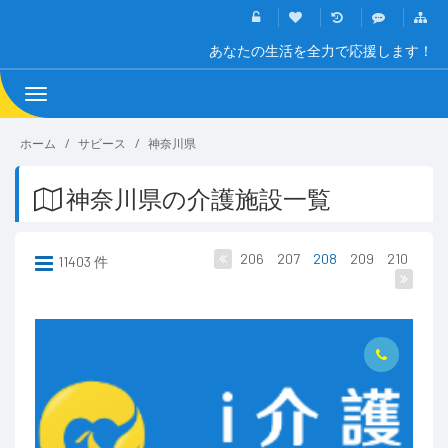
あなたの生活を全力で応援します！
Toggle
navigation
ホーム
サビース
神奈川県
神奈川県の介護施設一覧
206
207
208
209
210
11403 件