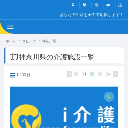
あなたの生活を全力で応援します！
Toggle
navigation
ホーム
サビース
神奈川県
神奈川県の介護施設一覧
20
21
22
23
24
11403 件