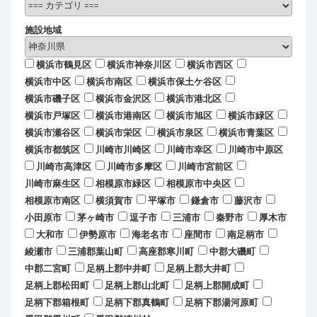
施設地域
横浜市鶴見区
横浜市神奈川区
横浜市西区
横浜市中区
横浜市南区
横浜市保土ケ谷区
横浜市磯子区
横浜市金沢区
横浜市港北区
横浜市戸塚区
横浜市港南区
横浜市旭区
横浜市緑区
横浜市瀬谷区
横浜市栄区
横浜市泉区
横浜市青葉区
横浜市都筑区
川崎市川崎区
川崎市幸区
川崎市中原区
川崎市高津区
川崎市多摩区
川崎市宮前区
川崎市麻生区
相模原市緑区
相模原市中央区
相模原市南区
横須賀市
平塚市
鎌倉市
藤沢市
小田原市
茅ヶ崎市
逗子市
三浦市
秦野市
厚木市
大和市
伊勢原市
海老名市
座間市
南足柄市
綾瀬市
三浦郡葉山町
高座郡寒川町
中郡大磯町
中郡二宮町
足柄上郡中井町
足柄上郡大井町
足柄上郡松田町
足柄上郡山北町
足柄上郡開成町
足柄下郡箱根町
足柄下郡真鶴町
足柄下郡湯河原町