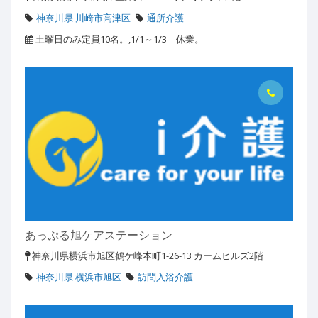
神奈川県 川崎市高津区
通所介護
土曜日のみ定員10名。,1/1～1/3 休業。
あっぷる旭ケアステーション
神奈川県横浜市旭区鶴ケ峰本町1-26-13 カームヒルズ2階
神奈川県 横浜市旭区
訪問入浴介護