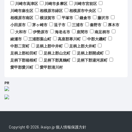
川崎市高津区
川崎市多摩区
川崎市宮前区
川崎市麻生区
相模原市緑区
相模原市中央区
相模原市南区
横須賀市
平塚市
鎌倉市
藤沢市
小田原市
茅ヶ崎市
逗子市
三浦市
秦野市
厚木市
大和市
伊勢原市
海老名市
座間市
南足柄市
綾瀬市
三浦郡葉山町
高座郡寒川町
中郡大磯町
中郡二宮町
足柄上郡中井町
足柄上郡大井町
足柄上郡松田町
足柄上郡山北町
足柄上郡開成町
足柄下郡箱根町
足柄下郡真鶴町
足柄下郡湯河原町
愛甲郡愛川町
愛甲郡清川村
PR
Copyright © 2026. ikaigo.jp
個人情報保護方針