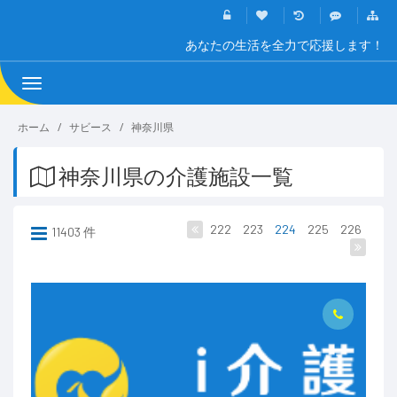
あなたの生活を全力で応援します！
Toggle
navigation
ホーム
サビース
神奈川県
神奈川県の介護施設一覧
222
223
224
225
226
11403 件