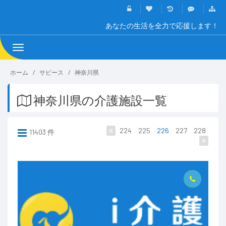
あなたの生活を全力で応援します！
Toggle
navigation
ホーム
サビース
神奈川県
神奈川県の介護施設一覧
224
225
226
227
228
11403 件