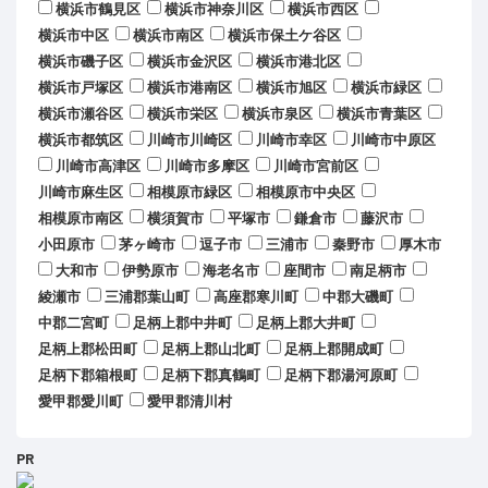
横浜市鶴見区
横浜市神奈川区
横浜市西区
横浜市中区
横浜市南区
横浜市保土ケ谷区
横浜市磯子区
横浜市金沢区
横浜市港北区
横浜市戸塚区
横浜市港南区
横浜市旭区
横浜市緑区
横浜市瀬谷区
横浜市栄区
横浜市泉区
横浜市青葉区
横浜市都筑区
川崎市川崎区
川崎市幸区
川崎市中原区
川崎市高津区
川崎市多摩区
川崎市宮前区
川崎市麻生区
相模原市緑区
相模原市中央区
相模原市南区
横須賀市
平塚市
鎌倉市
藤沢市
小田原市
茅ヶ崎市
逗子市
三浦市
秦野市
厚木市
大和市
伊勢原市
海老名市
座間市
南足柄市
綾瀬市
三浦郡葉山町
高座郡寒川町
中郡大磯町
中郡二宮町
足柄上郡中井町
足柄上郡大井町
足柄上郡松田町
足柄上郡山北町
足柄上郡開成町
足柄下郡箱根町
足柄下郡真鶴町
足柄下郡湯河原町
愛甲郡愛川町
愛甲郡清川村
PR