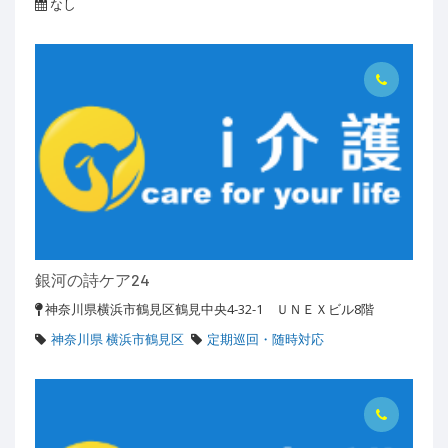
なし
銀河の詩ケア24
神奈川県横浜市鶴見区鶴見中央4-32-1 ＵＮＥＸビル8階
神奈川県 横浜市鶴見区
定期巡回・随時対応