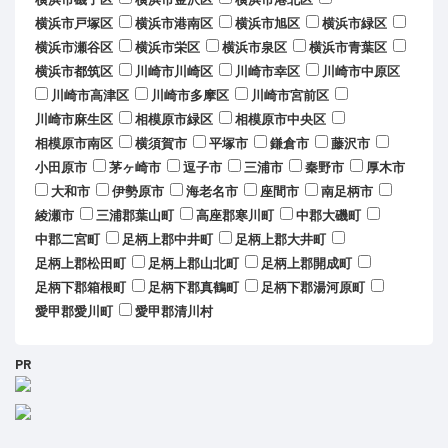
横浜市戸塚区
横浜市港南区
横浜市旭区
横浜市緑区
横浜市瀬谷区
横浜市栄区
横浜市泉区
横浜市青葉区
横浜市都筑区
川崎市川崎区
川崎市幸区
川崎市中原区
川崎市高津区
川崎市多摩区
川崎市宮前区
川崎市麻生区
相模原市緑区
相模原市中央区
相模原市南区
横須賀市
平塚市
鎌倉市
藤沢市
小田原市
茅ヶ崎市
逗子市
三浦市
秦野市
厚木市
大和市
伊勢原市
海老名市
座間市
南足柄市
綾瀬市
三浦郡葉山町
高座郡寒川町
中郡大磯町
中郡二宮町
足柄上郡中井町
足柄上郡大井町
足柄上郡松田町
足柄上郡山北町
足柄上郡開成町
足柄下郡箱根町
足柄下郡真鶴町
足柄下郡湯河原町
愛甲郡愛川町
愛甲郡清川村
PR