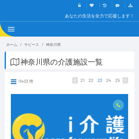
あなたの生活を全力で応援します！
Toggle
navigation
ホーム
サビース
神奈川県
神奈川県の介護施設一覧
21
22
23
24
25
11403 件