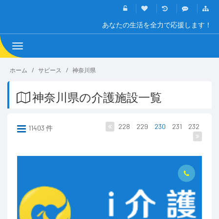
あなたの生活を全力で応援します！
Toggle
navigation
ホーム
サビース
神奈川県
神奈川県の介護施設一覧
228
229
230
231
232
11403 件