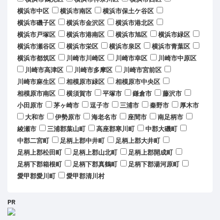
横浜市中区
横浜市南区
横浜市保土ケ谷区
横浜市磯子区
横浜市金沢区
横浜市港北区
横浜市戸塚区
横浜市港南区
横浜市旭区
横浜市緑区
横浜市瀬谷区
横浜市栄区
横浜市泉区
横浜市青葉区
横浜市都筑区
川崎市川崎区
川崎市幸区
川崎市中原区
川崎市高津区
川崎市多摩区
川崎市宮前区
川崎市麻生区
相模原市緑区
相模原市中央区
相模原市南区
横須賀市
平塚市
鎌倉市
藤沢市
小田原市
茅ヶ崎市
逗子市
三浦市
秦野市
厚木市
大和市
伊勢原市
海老名市
座間市
南足柄市
綾瀬市
三浦郡葉山町
高座郡寒川町
中郡大磯町
中郡二宮町
足柄上郡中井町
足柄上郡大井町
足柄上郡松田町
足柄上郡山北町
足柄上郡開成町
足柄下郡箱根町
足柄下郡真鶴町
足柄下郡湯河原町
愛甲郡愛川町
愛甲郡清川村
PR