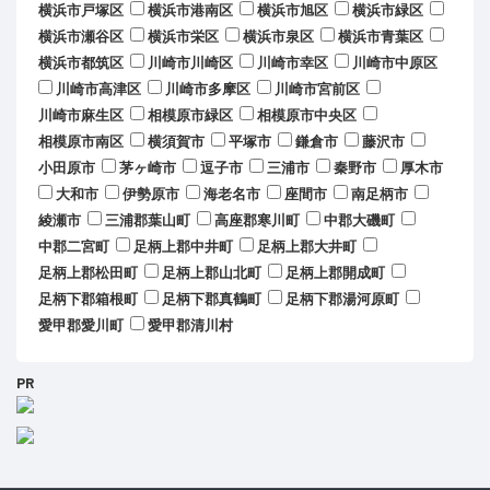
横浜市戸塚区
横浜市港南区
横浜市旭区
横浜市緑区
横浜市瀬谷区
横浜市栄区
横浜市泉区
横浜市青葉区
横浜市都筑区
川崎市川崎区
川崎市幸区
川崎市中原区
川崎市高津区
川崎市多摩区
川崎市宮前区
川崎市麻生区
相模原市緑区
相模原市中央区
相模原市南区
横須賀市
平塚市
鎌倉市
藤沢市
小田原市
茅ヶ崎市
逗子市
三浦市
秦野市
厚木市
大和市
伊勢原市
海老名市
座間市
南足柄市
綾瀬市
三浦郡葉山町
高座郡寒川町
中郡大磯町
中郡二宮町
足柄上郡中井町
足柄上郡大井町
足柄上郡松田町
足柄上郡山北町
足柄上郡開成町
足柄下郡箱根町
足柄下郡真鶴町
足柄下郡湯河原町
愛甲郡愛川町
愛甲郡清川村
PR