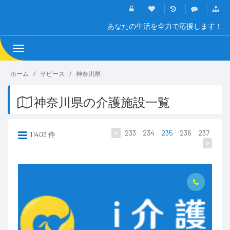
あなたの生活を全力で応援します！
Toggle
navigation
ホーム
サビース
神奈川県
神奈川県の介護施設一覧
233
234
235
236
237
11403 件