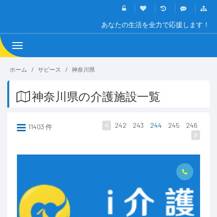
あなたの生活を全力で応援します！
Toggle
navigation
ホーム
サビース
神奈川県
神奈川県の介護施設一覧
242
243
244
245
246
11403 件