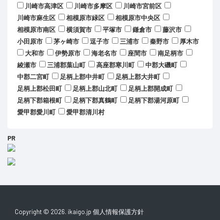
川崎市高津区
川崎市多摩区
川崎市宮前区
川崎市麻生区
相模原市緑区
相模原市中央区
相模原市南区
横須賀市
平塚市
鎌倉市
藤沢市
小田原市
茅ヶ崎市
逗子市
三浦市
秦野市
厚木市
大和市
伊勢原市
海老名市
座間市
南足柄市
綾瀬市
三浦郡葉山町
高座郡寒川町
中郡大磯町
中郡二宮町
足柄上郡中井町
足柄上郡大井町
足柄上郡松田町
足柄上郡山北町
足柄上郡開成町
足柄下郡箱根町
足柄下郡真鶴町
足柄下郡湯河原町
愛甲郡愛川町
愛甲郡清川村
PR
Copyright © 2026. ikaigo.jp
個人情報保護方針