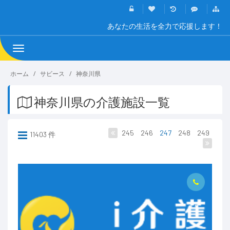
あなたの生活を全力で応援します！
Toggle
navigation
ホーム
サビース
神奈川県
神奈川県の介護施設一覧
245
246
247
248
249
11403 件