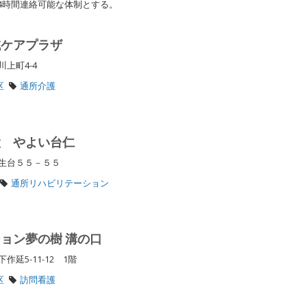
4時間連絡可能な体制とする。
域ケアプラザ
川上町4-4
区
通所介護
設 やよい台仁
弥生台５５－５５
通所リハビリテーション
ョン夢の樹 溝の口
延5-11-12 1階
区
訪問看護