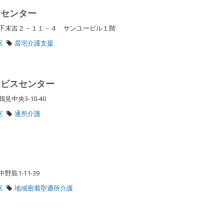
アセンター
下末吉２－１１－４ サンユービル１階
区
居宅介護支援
ービスセンター
見中央3-10-40
区
通所介護
多
野島1-11-39
区
地域密着型通所介護