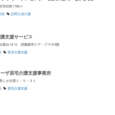
羽沢町1780-1
川区
訪問入浴介護
介護支援サービス
風台14-15 田園都市ケア・プラザ3階
区
居宅介護支援
ラーザ居宅介護支援事業所
区美しが丘西１－５－３１
区
居宅介護支援