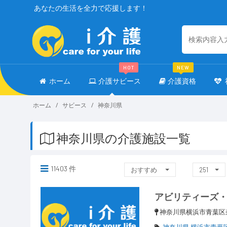
あなたの生活を全力で応援します！
HOT
NEW
ホーム
介護サビース
介護資格
ホーム
サビース
神奈川県
神奈川県の介護施設一覧
11403 件
おすすめ
251
アビリティーズ
神奈川県横浜市青葉区奈
神奈川県 横浜市青葉