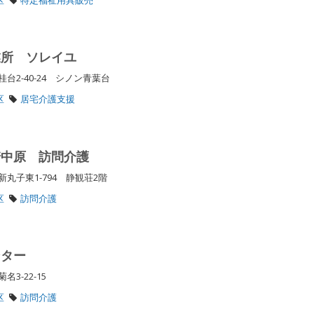
業所 ソレイユ
2-40-24 シノン青葉台
区
居宅介護支援
崎中原 訪問介護
丸子東1-794 静観荘2階
区
訪問介護
ンター
3-22-15
区
訪問介護