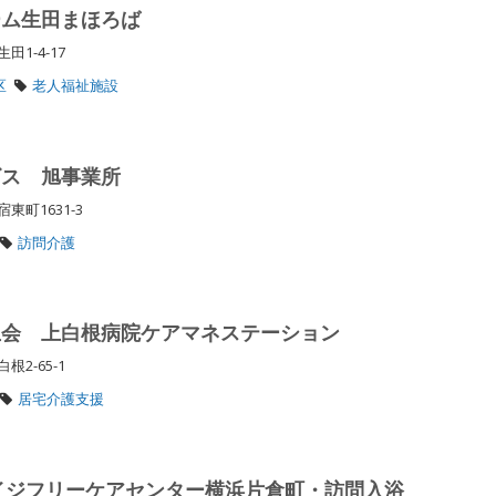
ーム生田まほろば
田1-4-17
区
老人福祉施設
ビス 旭事業所
東町1631-3
訪問介護
生会 上白根病院ケアマネステーション
2-65-1
居宅介護支援
イジフリーケアセンター横浜片倉町・訪問入浴