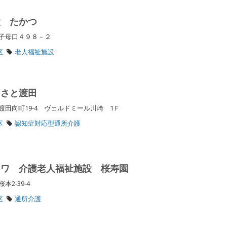
設 たかつ
区子母口４９８－２
区
老人福祉施設
るさと渡田
田向町19-4 ヴェルドミール川崎 1Ｆ
区
認知症対応型通所介護
イワ 介護老人福祉施設 桜寿園
本2-39-4
区
通所介護