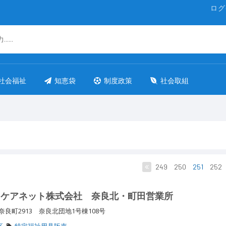
ログ
社会福祉
知恵袋
制度政策
社会取組
249
250
251
252
・ケアネット株式会社 奈良北・町田営業所
良町2913 奈良北団地1号棟108号
区
特定福祉用具販売