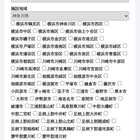
施設地域
横浜市鶴見区
横浜市神奈川区
横浜市西区
横浜市中区
横浜市南区
横浜市保土ケ谷区
横浜市磯子区
横浜市金沢区
横浜市港北区
横浜市戸塚区
横浜市港南区
横浜市旭区
横浜市緑区
横浜市瀬谷区
横浜市栄区
横浜市泉区
横浜市青葉区
横浜市都筑区
川崎市川崎区
川崎市幸区
川崎市中原区
川崎市高津区
川崎市多摩区
川崎市宮前区
川崎市麻生区
相模原市緑区
相模原市中央区
相模原市南区
横須賀市
平塚市
鎌倉市
藤沢市
小田原市
茅ヶ崎市
逗子市
三浦市
秦野市
厚木市
大和市
伊勢原市
海老名市
座間市
南足柄市
綾瀬市
三浦郡葉山町
高座郡寒川町
中郡大磯町
中郡二宮町
足柄上郡中井町
足柄上郡大井町
足柄上郡松田町
足柄上郡山北町
足柄上郡開成町
足柄下郡箱根町
足柄下郡真鶴町
足柄下郡湯河原町
愛甲郡愛川町
愛甲郡清川村