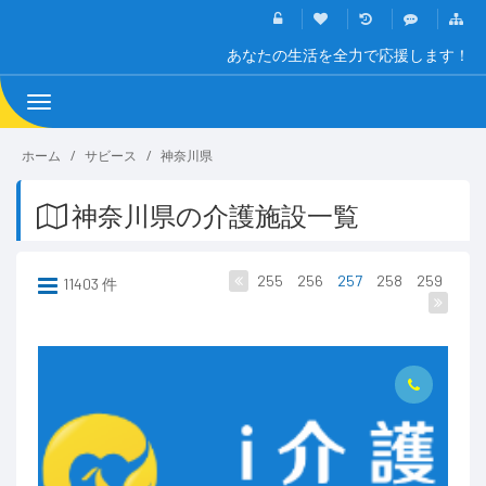
あなたの生活を全力で応援します！
Toggle
navigation
ホーム
サビース
神奈川県
神奈川県の介護施設一覧
255
256
257
258
259
11403 件