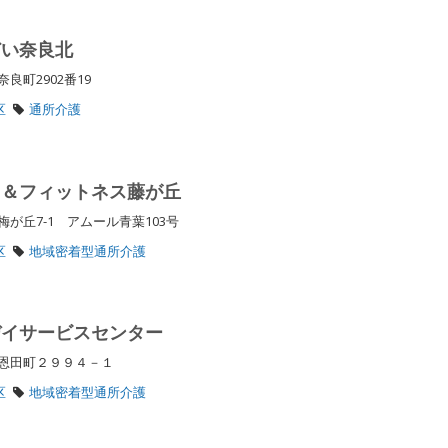
どい奈良北
良町2902番19
区
通所介護
リ＆フィットネス藤が丘
が丘7-1 アムール青葉103号
区
地域密着型通所介護
デイサービスセンター
区恩田町２９９４－１
区
地域密着型通所介護