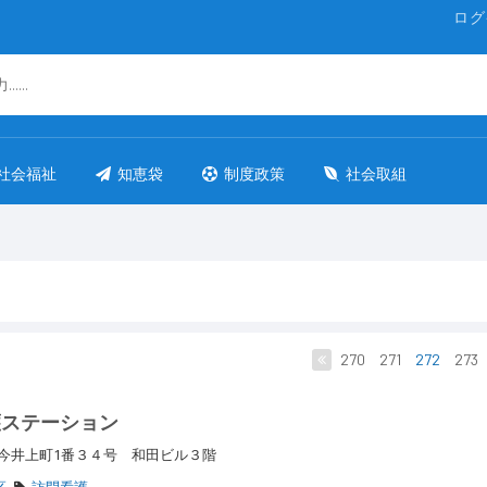
ログ
社会福祉
知恵袋
制度政策
社会取組
270
271
272
273
護ステーション
今井上町1番３４号 和田ビル３階
区
訪問看護