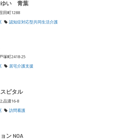
 ゆい 青葉
荏田町1288
区
認知症対応型共同生活介護
ネ
塚町2418-25
区
居宅介護支援
ホスピタル
上品濃16-8
区
訪問看護
ン NOA