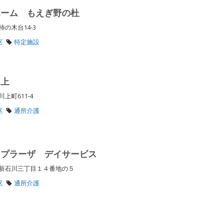
ホーム もえぎ野の杜
柿の木台14-3
区
特定施設
川上
上町611-4
区
通所介護
まプラーザ デイサービス
区新石川三丁目１４番地の５
区
通所介護