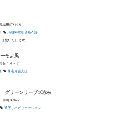
田
志田町519-5
区
地域密着型通所介護
は、休業いたします。
ターそよ風
区桜台４４－７
区
居宅介護支援
設 グリーンリーブズ赤枝
井町2694-7
通所リハビリテーション