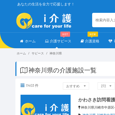
あなたの生活を全力で応援します！
HOT
NEW
ホーム
介護サビース
介護資格
ホーム
サビース
神奈川県
神奈川県の介護施設一覧
11403 件
おすすめ
272
かわさき訪問看
神奈川県川崎市中原区
神奈川県 川崎市中原