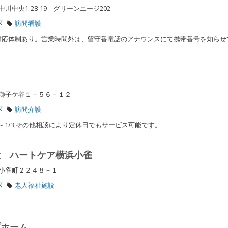
中央1-28-19 グリーンエージ202
区
訪問看護
対応体制あり。営業時間外は、留守番電話のアナウンスにて携帯番号を知らせ
区獅子ケ谷１－５６－１２
区
訪問介護
9～1/3,その他相談により定休日でもサービス可能です。
設 ハートケア横浜小雀
区小雀町２２４８－１
区
老人福祉施設
プホーム