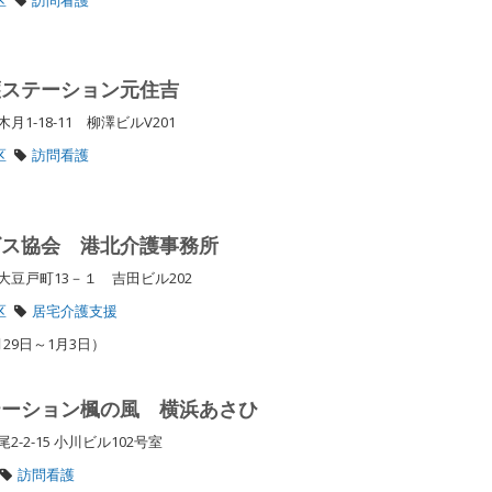
護ステーション元住吉
1-18-11 柳澤ビルV201
区
訪問看護
ビス協会 港北介護事務所
豆戸町13－１ 吉田ビル202
区
居宅介護支援
29日～1月3日）
テーション楓の風 横浜あさひ
-2-15 小川ビル102号室
訪問看護