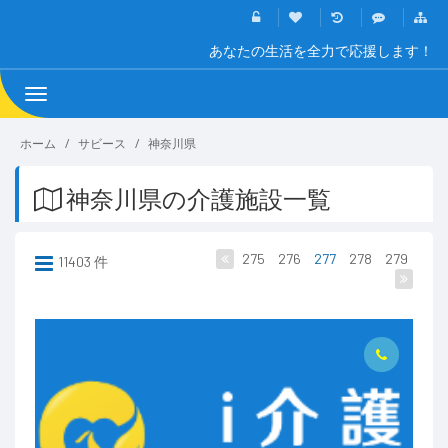
あなたの生活を全力で応援します！
Toggle
navigation
ホーム
サビース
神奈川県
神奈川県の介護施設一覧
275
276
277
278
279
11403 件