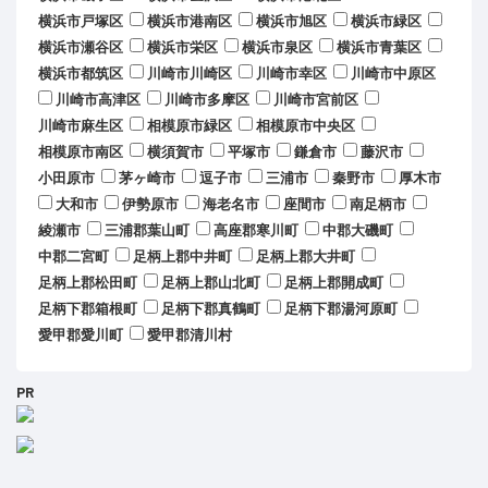
横浜市戸塚区
横浜市港南区
横浜市旭区
横浜市緑区
横浜市瀬谷区
横浜市栄区
横浜市泉区
横浜市青葉区
横浜市都筑区
川崎市川崎区
川崎市幸区
川崎市中原区
川崎市高津区
川崎市多摩区
川崎市宮前区
川崎市麻生区
相模原市緑区
相模原市中央区
相模原市南区
横須賀市
平塚市
鎌倉市
藤沢市
小田原市
茅ヶ崎市
逗子市
三浦市
秦野市
厚木市
大和市
伊勢原市
海老名市
座間市
南足柄市
綾瀬市
三浦郡葉山町
高座郡寒川町
中郡大磯町
中郡二宮町
足柄上郡中井町
足柄上郡大井町
足柄上郡松田町
足柄上郡山北町
足柄上郡開成町
足柄下郡箱根町
足柄下郡真鶴町
足柄下郡湯河原町
愛甲郡愛川町
愛甲郡清川村
PR