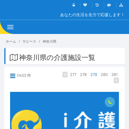
あなたの生活を全力で応援します！
Toggle
navigation
ホーム
サビース
神奈川県
神奈川県の介護施設一覧
277
278
279
280
281
11403 件