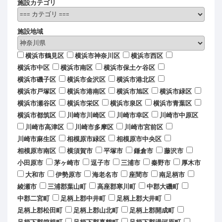
施設カテゴリ
施設地域
横浜市鶴見区
横浜市神奈川区
横浜市西区
横浜市中区
横浜市南区
横浜市保土ケ谷区
横浜市磯子区
横浜市金沢区
横浜市港北区
横浜市戸塚区
横浜市港南区
横浜市旭区
横浜市緑区
横浜市瀬谷区
横浜市栄区
横浜市泉区
横浜市青葉区
横浜市都筑区
川崎市川崎区
川崎市幸区
川崎市中原区
川崎市高津区
川崎市多摩区
川崎市宮前区
川崎市麻生区
相模原市緑区
相模原市中央区
相模原市南区
横須賀市
平塚市
鎌倉市
藤沢市
小田原市
茅ヶ崎市
逗子市
三浦市
秦野市
厚木市
大和市
伊勢原市
海老名市
座間市
南足柄市
綾瀬市
三浦郡葉山町
高座郡寒川町
中郡大磯町
中郡二宮町
足柄上郡中井町
足柄上郡大井町
足柄上郡松田町
足柄上郡山北町
足柄上郡開成町