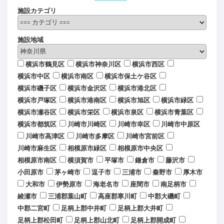
施設カテゴリ
施設地域
横浜市鶴見区
横浜市神奈川区
横浜市西区
横浜市中区
横浜市南区
横浜市保土ケ谷区
横浜市磯子区
横浜市金沢区
横浜市港北区
横浜市戸塚区
横浜市港南区
横浜市旭区
横浜市緑区
横浜市瀬谷区
横浜市栄区
横浜市泉区
横浜市青葉区
横浜市都筑区
川崎市川崎区
川崎市幸区
川崎市中原区
川崎市高津区
川崎市多摩区
川崎市宮前区
川崎市麻生区
相模原市緑区
相模原市中央区
相模原市南区
横須賀市
平塚市
鎌倉市
藤沢市
小田原市
茅ヶ崎市
逗子市
三浦市
秦野市
厚木市
大和市
伊勢原市
海老名市
座間市
南足柄市
綾瀬市
三浦郡葉山町
高座郡寒川町
中郡大磯町
中郡二宮町
足柄上郡中井町
足柄上郡大井町
足柄上郡松田町
足柄上郡山北町
足柄上郡開成町