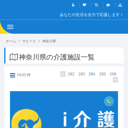
あなたの生活を全力で応援します！
Toggle
navigation
ホーム
サビース
神奈川県
神奈川県の介護施設一覧
282
283
284
285
286
11403 件