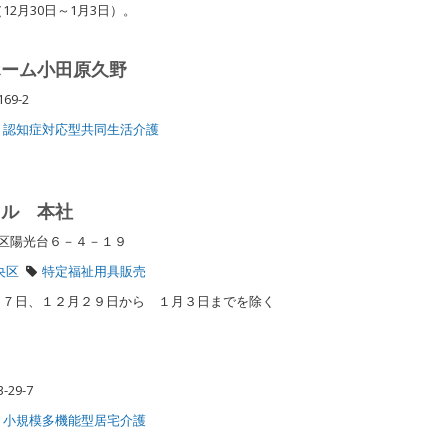
12月30日～1月3日）。
ホーム小田原久野
69-2
認知症対応型共同生活介護
クル 本社
央区陽光台６－４－１９
央区
特定福祉用具販売
１７日、１２月２９日から １月３日までを除く
-29-7
小規模多機能型居宅介護