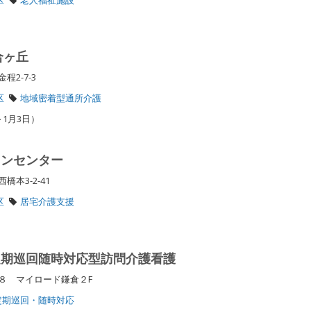
合ヶ丘
程2-7-3
区
地域密着型通所介護
～1月3日）
ランセンター
橋本3-2-41
区
居宅介護支援
定期巡回随時対応型訪問介護看護
８ マイロード鎌倉２F
定期巡回・随時対応