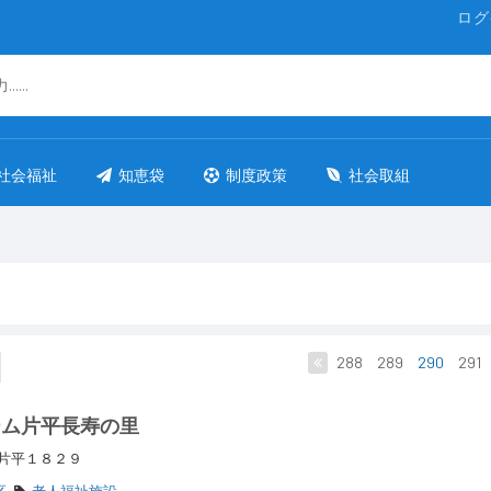
ログ
社会福祉
知恵袋
制度政策
社会取組
288
289
290
291
ーム片平長寿の里
区片平１８２９
区
老人福祉施設