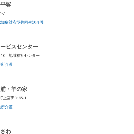
南平塚
4-7
認知症対応型共同生活介護
サービスセンター
-13 地域福祉センター
通所介護
下浦・羊の家
上宮田3195-1
通所介護
じさわ