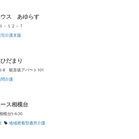
ハウス あゆらす
東１－１２－７
居宅介護支援
ンひだまり
-8 観音坂アパート101
訪問介護
ユース相模台
模台5-6-30
区
地域密着型通所介護