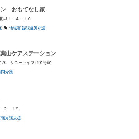
ロン おもてなし家
北里１－４－１０
区
地域密着型通所介護
子葉山ケアステーション
-20 サニーライフⅡ101号室
訪問介護
ム
６－２－１９
居宅介護支援