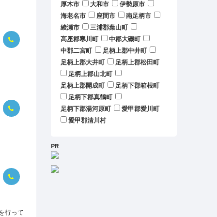
厚木市
大和市
伊勢原市
海老名市
座間市
南足柄市
綾瀬市
三浦郡葉山町
高座郡寒川町
中郡大磯町
中郡二宮町
足柄上郡中井町
足柄上郡大井町
足柄上郡松田町
足柄上郡山北町
足柄上郡開成町
足柄下郡箱根町
足柄下郡真鶴町
足柄下郡湯河原町
愛甲郡愛川町
愛甲郡清川村
PR
を行って