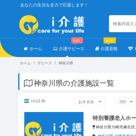
あなたの生活を全力で応援します！
HOT
NEW
ホーム
介護サビース
介護資格
ホーム
サビース
神奈川県
神奈川県の介護施設一覧
11403 件
おすすめ
290
特別養護老人ホ
神奈川県川崎市麻生
神奈川県 川崎市麻生