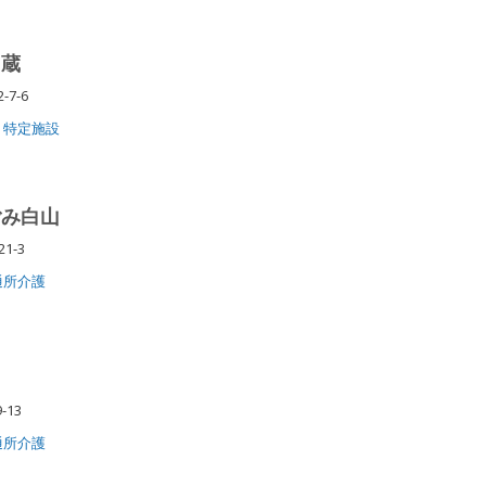
円蔵
-7-6
特定施設
ごみ白山
21-3
通所介護
-13
通所介護