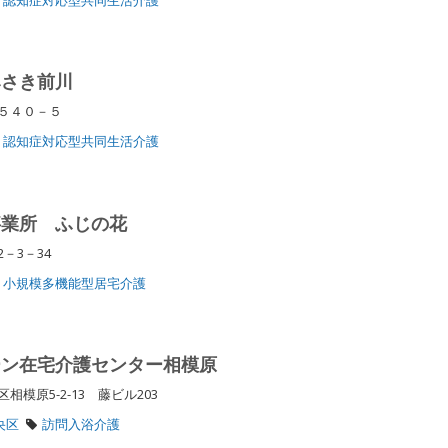
みさき前川
川５４０－５
認知症対応型共同生活介護
事業所 ふじの花
2－3－34
小規模多機能型居宅介護
ーン在宅介護センター相模原
模原5-2-13 藤ビル203
央区
訪問入浴介護