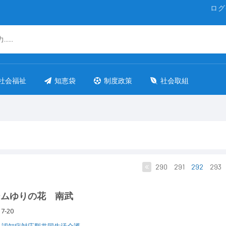
ログ
社会福祉
知恵袋
制度政策
社会取組
290
291
292
293
ームゆりの花 南武
7-20
認知症対応型共同生活介護