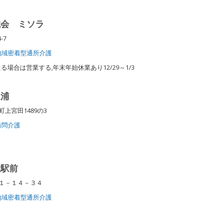
誠会 ミソラ
4-7
地域密着型通所介護
場合は営業する,年末年始休業あり12/29～1/3
三浦
上宮田1489の3
訪問介護
大駅前
１－１４－３４
地域密着型通所介護