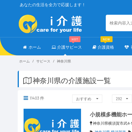
あなたの生活を全力で応援します！
HOT
NEW
ホーム
介護サビース
介護資格
ホーム
サビース
神奈川県
神奈川県の介護施設一覧
11403 件
おすすめ
292
小規模多機能ホ
神奈川県横須賀市武4-1
神奈川県 横須賀市