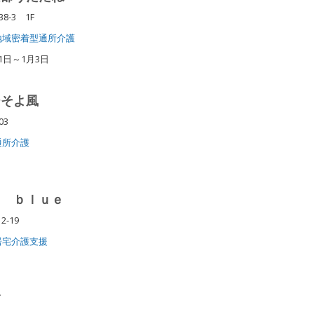
-3 1F
地域密着型通所介護
1日～1月3日
ーそよ風
603
通所介護
ｎ ｂｌｕｅ
2-19
居宅介護支援
浦