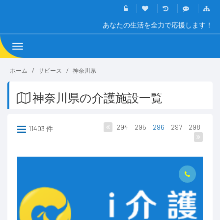
あなたの生活を全力で応援します！
Toggle
navigation
ホーム
サビース
神奈川県
神奈川県の介護施設一覧
294
295
296
297
298
11403 件