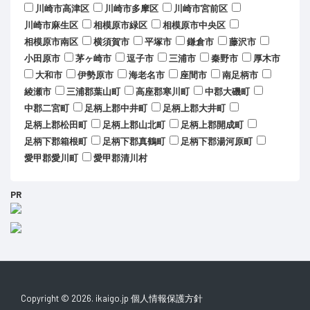
川崎市高津区
川崎市多摩区
川崎市宮前区
川崎市麻生区
相模原市緑区
相模原市中央区
相模原市南区
横須賀市
平塚市
鎌倉市
藤沢市
小田原市
茅ヶ崎市
逗子市
三浦市
秦野市
厚木市
大和市
伊勢原市
海老名市
座間市
南足柄市
綾瀬市
三浦郡葉山町
高座郡寒川町
中郡大磯町
中郡二宮町
足柄上郡中井町
足柄上郡大井町
足柄上郡松田町
足柄上郡山北町
足柄上郡開成町
足柄下郡箱根町
足柄下郡真鶴町
足柄下郡湯河原町
愛甲郡愛川町
愛甲郡清川村
PR
Copyright © 2026. ikaigo.jp
個人情報保護方針