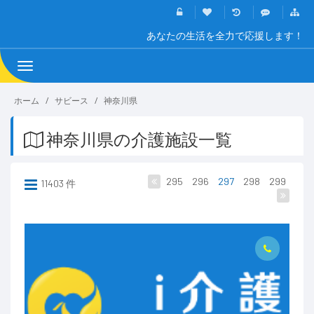
あなたの生活を全力で応援します！
Toggle
navigation
ホーム
サビース
神奈川県
神奈川県の介護施設一覧
295
296
297
298
299
11403 件