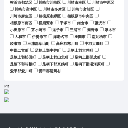
横浜市都筑区
川崎市川崎区
川崎市幸区
川崎市中原区
川崎市高津区
川崎市多摩区
川崎市宮前区
川崎市麻生区
相模原市緑区
相模原市中央区
相模原市南区
横須賀市
平塚市
鎌倉市
藤沢市
小田原市
茅ヶ崎市
逗子市
三浦市
秦野市
厚木市
大和市
伊勢原市
海老名市
座間市
南足柄市
綾瀬市
三浦郡葉山町
高座郡寒川町
中郡大磯町
中郡二宮町
足柄上郡中井町
足柄上郡大井町
足柄上郡松田町
足柄上郡山北町
足柄上郡開成町
足柄下郡箱根町
足柄下郡真鶴町
足柄下郡湯河原町
愛甲郡愛川町
愛甲郡清川村
PR