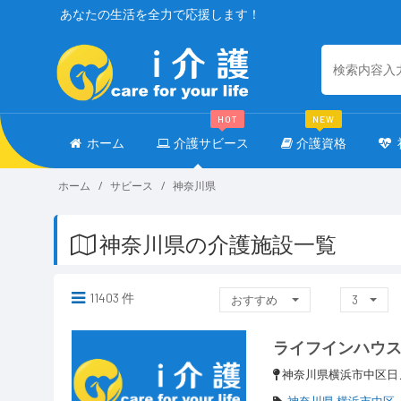
あなたの生活を全力で応援します！
HOT
NEW
ホーム
介護サビース
介護資格
ホーム
サビース
神奈川県
神奈川県の介護施設一覧
11403 件
おすすめ
3
ライフインハウ
神奈川県横浜市中区日ノ
神奈川県 横浜市中区