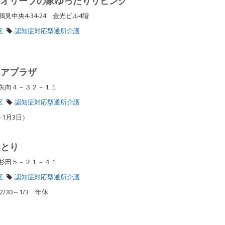
 オリーブの家ゆったりリビング
中央4-34-24 金光ビル4階
区
認知症対応型通所介護
ケアプラザ
区矢向４－３２－１１
区
認知症対応型通所介護
～1月3日）
けとり
区杉田５－２１－４１
区
認知症対応型通所介護
/30～1/3 年休