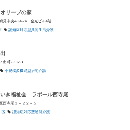
 オリーブの家
中央4-34-24 金光ビル4階
区
認知症対応型共同生活介護
ノ出
出町2-132-3
小規模多機能型居宅介護
きいき福祉会 ラポール西寺尾
川区西寺尾３－２２－５
川区
認知症対応型通所介護