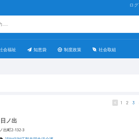
ログ
社会福祉
知恵袋
制度政策
社会取組
1
2
3
ス日ノ出
出町2-132-3
認知症対応型共同生活介護