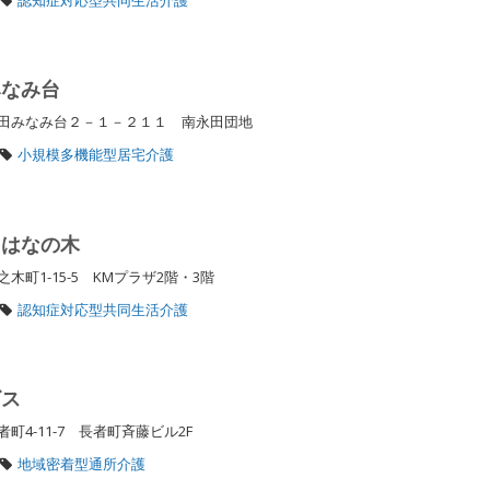
みなみ台
田みなみ台２－１－２１１ 南永田団地
小規模多機能型居宅介護
 はなの木
町1-15-5 KMプラザ2階・3階
認知症対応型共同生活介護
ビス
4-11-7 長者町斉藤ビル2F
地域密着型通所介護