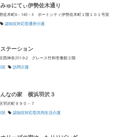
こみゅにてぃ伊勢佐木通り
佐木町6－143－3 ポートシティ伊勢佐木町１階１０１号室
認知症対応型通所介護
ーステーション
西神奈川1-9-2 グレース竹和壱番館２階
川区
訪問介護
みんなの家 横浜羽沢３
川区羽沢町９９０－７
川区
認知症対応型共同生活介護