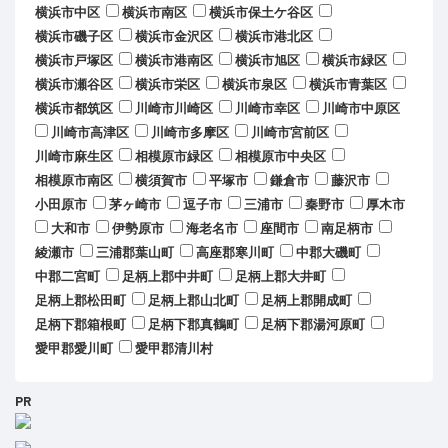
横浜市中区
横浜市南区
横浜市保土ケ谷区
横浜市磯子区
横浜市金沢区
横浜市港北区
横浜市戸塚区
横浜市港南区
横浜市旭区
横浜市緑区
横浜市瀬谷区
横浜市栄区
横浜市泉区
横浜市青葉区
横浜市都筑区
川崎市川崎区
川崎市幸区
川崎市中原区
川崎市高津区
川崎市多摩区
川崎市宮前区
川崎市麻生区
相模原市緑区
相模原市中央区
相模原市南区
横須賀市
平塚市
鎌倉市
藤沢市
小田原市
茅ヶ崎市
逗子市
三浦市
秦野市
厚木市
大和市
伊勢原市
海老名市
座間市
南足柄市
綾瀬市
三浦郡葉山町
高座郡寒川町
中郡大磯町
中郡二宮町
足柄上郡中井町
足柄上郡大井町
足柄上郡松田町
足柄上郡山北町
足柄上郡開成町
足柄下郡箱根町
足柄下郡真鶴町
足柄下郡湯河原町
愛甲郡愛川町
愛甲郡清川村
PR