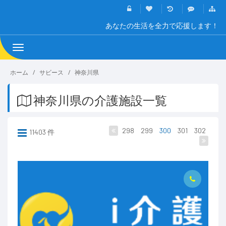
あなたの生活を全力で応援します！
Toggle
navigation
ホーム
サビース
神奈川県
神奈川県の介護施設一覧
298
299
300
301
302
11403 件