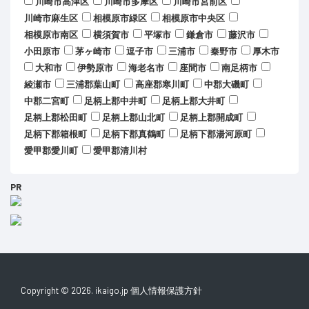
川崎市高津区
川崎市多摩区
川崎市宮前区
川崎市麻生区
相模原市緑区
相模原市中央区
相模原市南区
横須賀市
平塚市
鎌倉市
藤沢市
小田原市
茅ヶ崎市
逗子市
三浦市
秦野市
厚木市
大和市
伊勢原市
海老名市
座間市
南足柄市
綾瀬市
三浦郡葉山町
高座郡寒川町
中郡大磯町
中郡二宮町
足柄上郡中井町
足柄上郡大井町
足柄上郡松田町
足柄上郡山北町
足柄上郡開成町
足柄下郡箱根町
足柄下郡真鶴町
足柄下郡湯河原町
愛甲郡愛川町
愛甲郡清川村
PR
Copyright © 2026. ikaigo.jp
個人情報保護方針