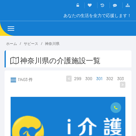
あなたの生活を全力で応援します！
Toggle
navigation
ホーム
サビース
神奈川県
神奈川県の介護施設一覧
299
300
301
302
303
11403 件