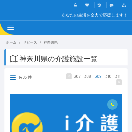
あなたの生活を全力で応援します！
Toggle
navigation
ホーム
サビース
神奈川県
神奈川県の介護施設一覧
307
308
309
310
311
11403 件