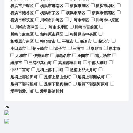
横浜市戸塚区
横浜市港南区
横浜市旭区
横浜市緑区
横浜市瀬谷区
横浜市栄区
横浜市泉区
横浜市青葉区
横浜市都筑区
川崎市川崎区
川崎市幸区
川崎市中原区
川崎市高津区
川崎市多摩区
川崎市宮前区
川崎市麻生区
相模原市緑区
相模原市中央区
相模原市南区
横須賀市
平塚市
鎌倉市
藤沢市
小田原市
茅ヶ崎市
逗子市
三浦市
秦野市
厚木市
大和市
伊勢原市
海老名市
座間市
南足柄市
綾瀬市
三浦郡葉山町
高座郡寒川町
中郡大磯町
中郡二宮町
足柄上郡中井町
足柄上郡大井町
足柄上郡松田町
足柄上郡山北町
足柄上郡開成町
足柄下郡箱根町
足柄下郡真鶴町
足柄下郡湯河原町
愛甲郡愛川町
愛甲郡清川村
PR