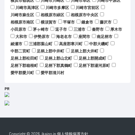
横浜市都筑区
川崎市川崎区
川崎市幸区
川崎市中原区
川崎市高津区
川崎市多摩区
川崎市宮前区
川崎市麻生区
相模原市緑区
相模原市中央区
相模原市南区
横須賀市
平塚市
鎌倉市
藤沢市
小田原市
茅ヶ崎市
逗子市
三浦市
秦野市
厚木市
大和市
伊勢原市
海老名市
座間市
南足柄市
綾瀬市
三浦郡葉山町
高座郡寒川町
中郡大磯町
中郡二宮町
足柄上郡中井町
足柄上郡大井町
足柄上郡松田町
足柄上郡山北町
足柄上郡開成町
足柄下郡箱根町
足柄下郡真鶴町
足柄下郡湯河原町
愛甲郡愛川町
愛甲郡清川村
PR
Copyright © 2026. ikaigo.jp
個人情報保護方針