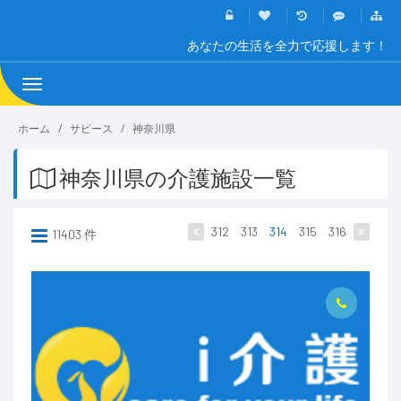
あなたの生活を全力で応援します！
Toggle
navigation
ホーム
サビース
神奈川県
神奈川県の介護施設一覧
312
313
314
315
316
11403 件