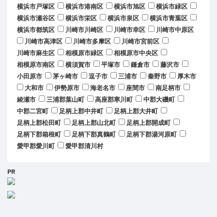
横浜市戸塚区
横浜市港南区
横浜市旭区
横浜市緑区
横浜市瀬谷区
横浜市栄区
横浜市泉区
横浜市青葉区
横浜市都筑区
川崎市川崎区
川崎市幸区
川崎市中原区
川崎市高津区
川崎市多摩区
川崎市宮前区
川崎市麻生区
相模原市緑区
相模原市中央区
相模原市南区
横須賀市
平塚市
鎌倉市
藤沢市
小田原市
茅ヶ崎市
逗子市
三浦市
秦野市
厚木市
大和市
伊勢原市
海老名市
座間市
南足柄市
綾瀬市
三浦郡葉山町
高座郡寒川町
中郡大磯町
中郡二宮町
足柄上郡中井町
足柄上郡大井町
足柄上郡松田町
足柄上郡山北町
足柄上郡開成町
足柄下郡箱根町
足柄下郡真鶴町
足柄下郡湯河原町
愛甲郡愛川町
愛甲郡清川村
PR