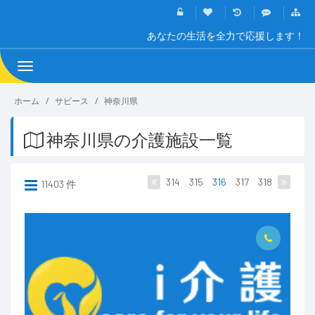
あなたの生活を全力で応援します！
Toggle
navigation
ホーム
サビース
神奈川県
神奈川県の介護施設一覧
314
315
316
317
318
11403 件