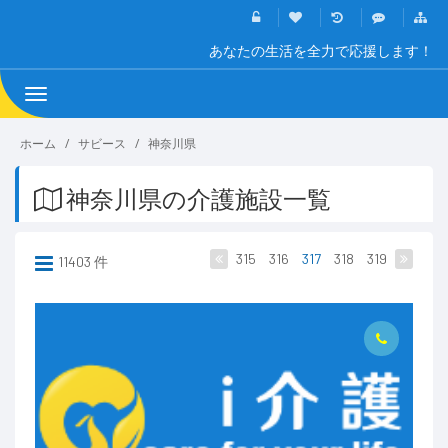
あなたの生活を全力で応援します！
Toggle
navigation
ホーム
サビース
神奈川県
神奈川県の介護施設一覧
315
316
317
318
319
11403 件