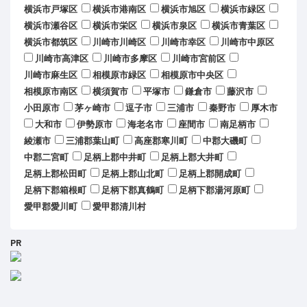
横浜市戸塚区
横浜市港南区
横浜市旭区
横浜市緑区
横浜市瀬谷区
横浜市栄区
横浜市泉区
横浜市青葉区
横浜市都筑区
川崎市川崎区
川崎市幸区
川崎市中原区
川崎市高津区
川崎市多摩区
川崎市宮前区
川崎市麻生区
相模原市緑区
相模原市中央区
相模原市南区
横須賀市
平塚市
鎌倉市
藤沢市
小田原市
茅ヶ崎市
逗子市
三浦市
秦野市
厚木市
大和市
伊勢原市
海老名市
座間市
南足柄市
綾瀬市
三浦郡葉山町
高座郡寒川町
中郡大磯町
中郡二宮町
足柄上郡中井町
足柄上郡大井町
足柄上郡松田町
足柄上郡山北町
足柄上郡開成町
足柄下郡箱根町
足柄下郡真鶴町
足柄下郡湯河原町
愛甲郡愛川町
愛甲郡清川村
PR