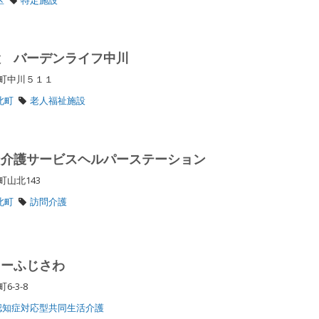
設 バーデンライフ中川
北町中川５１１
北町
老人福祉施設
ー介護サービスヘルパーステーション
町山北143
北町
訪問介護
ターふじさわ
6-3-8
認知症対応型共同生活介護