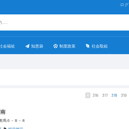
ログ
社会福祉
知恵袋
制度政策
社会取組
316
317
318
319
沼南
区有馬６－８－８
区
特定施設