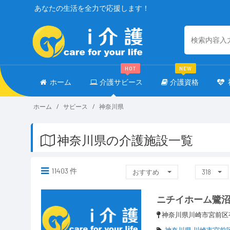
あなたの生活を全力で応援します！
HOT
NEW
ホーム
介護サビース
介護資格
ホーム
サビース
神奈川県
神奈川県の介護施設一覧
11403 件
おすすめ
318
ニチイホーム鷺
神奈川県川崎市宮前
神奈川県 川崎市宮前