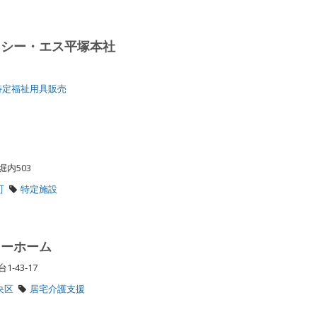
・シー・エス平塚本社
１
特定福祉用具販売
堀内503
町
特定施設
リーホーム
-43-17
央区
居宅介護支援