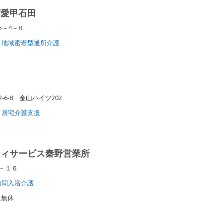
ザ愛甲石田
－4－8
地域密着型通所介護
6-8 金山ハイツ202
居宅介護支援
ティサービス秦野営業所
２－１６
訪問入浴介護
は無休