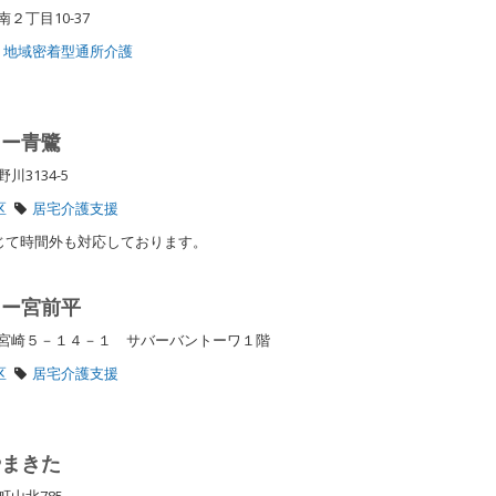
２丁目10-37
地域密着型通所介護
ター青鷺
川3134-5
区
居宅介護支援
じて時間外も対応しております。
ター宮前平
宮崎５－１４－１ サバーバントーワ１階
区
居宅介護支援
やまきた