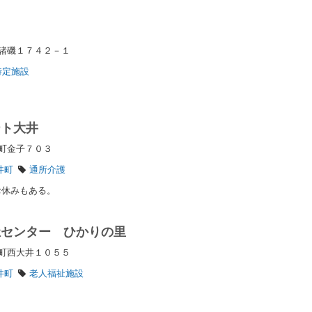
町諸磯１７４２－１
特定施設
ート大井
井町金子７０３
井町
通所介護
お休みもある。
祉センター ひかりの里
井町西大井１０５５
井町
老人福祉施設