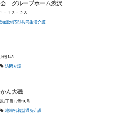
喜会 グループホーム渋沢
上１－１３－２８
認知症対応型共同生活介護
小磯143
訪問介護
んかん大磯
2丁目17番10号
地域密着型通所介護