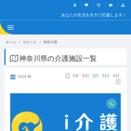
あなたの生活を全力で応援します！
Toggle
navigation
ホーム
サビース
神奈川県
神奈川県の介護施設一覧
319
320
321
322
323
11403 件