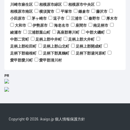
川崎市麻生区
相模原市緑区
相模原市中央区
相模原市南区
横須賀市
平塚市
鎌倉市
藤沢市
小田原市
茅ヶ崎市
逗子市
三浦市
秦野市
厚木市
大和市
伊勢原市
海老名市
座間市
南足柄市
綾瀬市
三浦郡葉山町
高座郡寒川町
中郡大磯町
中郡二宮町
足柄上郡中井町
足柄上郡大井町
足柄上郡松田町
足柄上郡山北町
足柄上郡開成町
足柄下郡箱根町
足柄下郡真鶴町
足柄下郡湯河原町
愛甲郡愛川町
愛甲郡清川村
PR
Copyright © 2026. ikaigo.jp
個人情報保護方針