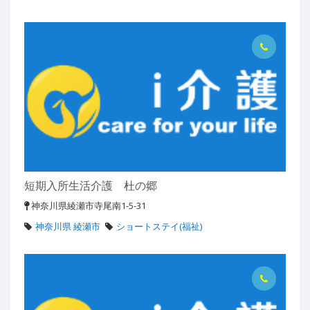
短期入所生活介護 杜の郷
神奈川県綾瀬市寺尾南1-5-31
神奈川県 綾瀬市
ショートステイ(福祉)