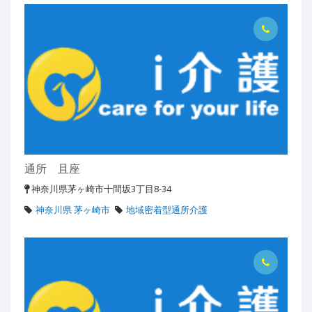
通所 且座
神奈川県茅ヶ崎市十間坂3丁目8-34
神奈川県 茅ヶ崎市
地域密着型通所介護