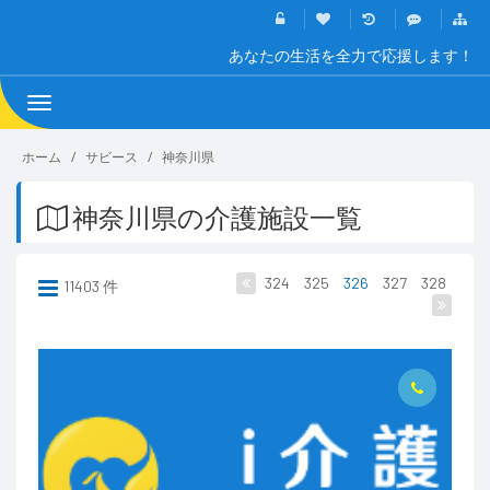
あなたの生活を全力で応援します！
Toggle
navigation
ホーム
サビース
神奈川県
神奈川県の介護施設一覧
324
325
326
327
328
11403 件