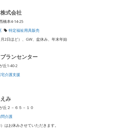
 株式会社
橋本4-14-25
区
特定福祉用具販売
月2日ほど）、GW、盆休み、年末年始
アプランセンター
丘1-40-2
居宅介護支援
ほえみ
りが丘２－６５－１０
訪問介護
1/3）はお休みさせていただきます。