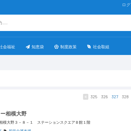
ログ
社会福祉
知恵袋
制度政策
社会取組
325
326
327
328
ター相模大野
相模大野３－８－１ ステーションスクエアＢ館１階
区
居宅介護支援