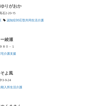
ムゆりがおか
2-20-15
区
認知症対応型共同生活介護
ター綾瀬
３９８０－１
居宅介護支援
ーそよ風
3-9-24
短期入所生活介護