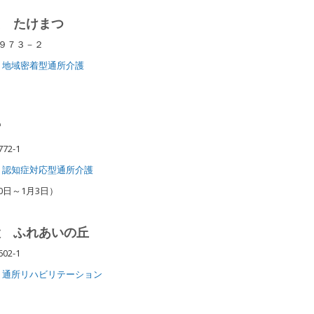
え たけまつ
松９７３－２
地域密着型通所介護
館
72-1
認知症対応型通所介護
0日～1月3日）
設 ふれあいの丘
02-1
通所リハビリテーション