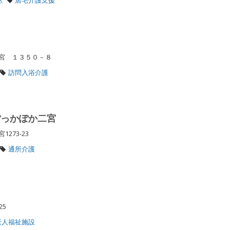
二宮 １３５０－８
訪問入浴介護
ぽっかぽか二宮
1273-23
通所介護
425
老人福祉施設