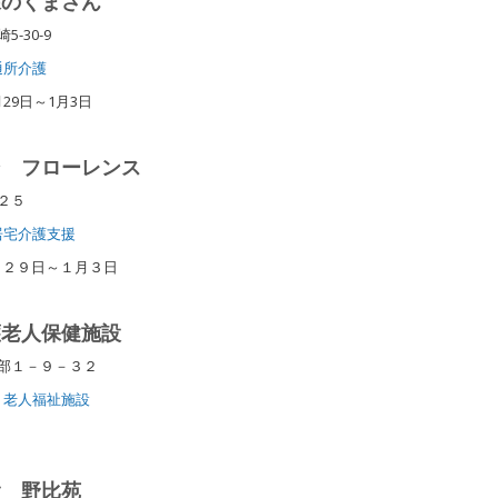
森のくまさん
5-30-9
通所介護
29日～1月3日
ン フローレンス
４２５
居宅介護支援
月２９日～１月３日
護老人保健施設
矢部１－９－３２
老人福祉施設
設 野比苑