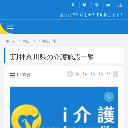
あなたの生活を全力で応援します！
Toggle
navigation
ホーム
サビース
神奈川県
神奈川県の介護施設一覧
33
34
35
36
37
11403 件