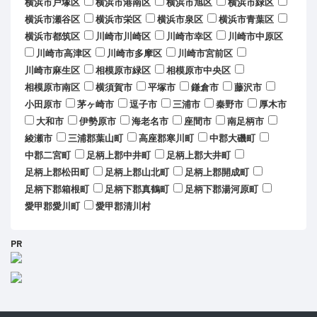
横浜市戸塚区
横浜市港南区
横浜市旭区
横浜市緑区
横浜市瀬谷区
横浜市栄区
横浜市泉区
横浜市青葉区
横浜市都筑区
川崎市川崎区
川崎市幸区
川崎市中原区
川崎市高津区
川崎市多摩区
川崎市宮前区
川崎市麻生区
相模原市緑区
相模原市中央区
相模原市南区
横須賀市
平塚市
鎌倉市
藤沢市
小田原市
茅ヶ崎市
逗子市
三浦市
秦野市
厚木市
大和市
伊勢原市
海老名市
座間市
南足柄市
綾瀬市
三浦郡葉山町
高座郡寒川町
中郡大磯町
中郡二宮町
足柄上郡中井町
足柄上郡大井町
足柄上郡松田町
足柄上郡山北町
足柄上郡開成町
足柄下郡箱根町
足柄下郡真鶴町
足柄下郡湯河原町
愛甲郡愛川町
愛甲郡清川村
PR