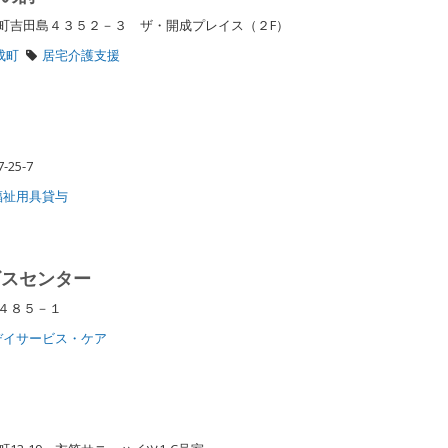
町吉田島４３５２－３ ザ・開成プレイス（２F）
成町
居宅介護支援
-25-7
福祉用具貸与
ビスセンター
４８５－１
デイサービス・ケア
フ