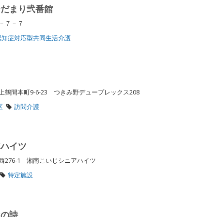
ひだまり弐番館
２－７－７
認知症対応型共同生活介護
鶴間本町9-6-23 つきみ野デュープレックス208
区
訪問介護
アハイツ
276-1 湘南こいじシニアハイツ
特定施設
なの詩