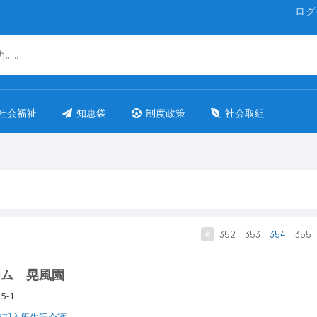
ログ
社会福祉
知恵袋
制度政策
社会取組
352
353
354
355
ーム 晃風園
5-1
短期入所生活介護