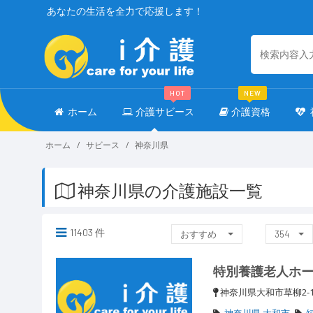
あなたの生活を全力で応援します！
HOT
NEW
ホーム
介護サビース
介護資格
ホーム
サビース
神奈川県
神奈川県の介護施設一覧
11403 件
おすすめ
354
特別養護老人ホ
神奈川県大和市草柳2-1
神奈川県 大和市