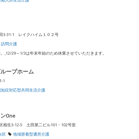
3-31-1 レイクハイム１０２号
訪問介護
,12/29～1/3は年末年始のため休業させていただきます。
グループホーム
1-1
認知症対応型共同生活介護
ンOne
生3-12-5 土田第二ビル101・102号室
央区
地域密着型通所介護