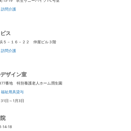
13-19 衣笠サニーハイツ1-C号室
訪問介護
ービス
浜５－１６－２２ 仲屋ビル３階
訪問介護
のデザイン室
377番地 特別養護老人ホーム潤生園
福祉用具貸与
31日～1月3日
病院
14-18