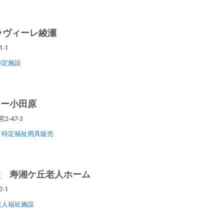
ラヴィーレ綾瀬
1-1
特定施設
ター小田原
2-47-3
特定福祉用具販売
設 寿湘ケ丘老人ホーム
7-1
老人福祉施設