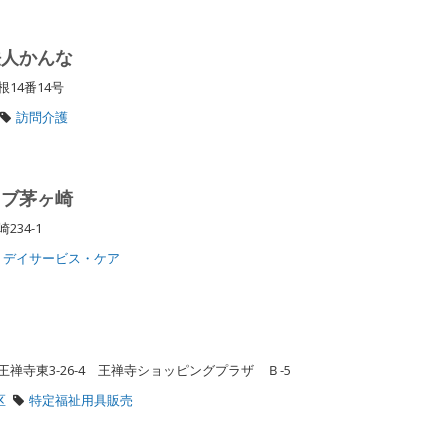
法人かんな
根14番14号
訪問介護
ラブ茅ヶ崎
34-1
デイサービス・ケア
禅寺東3-26-4 王禅寺ショッピングプラザ Ｂ-5
区
特定福祉用具販売