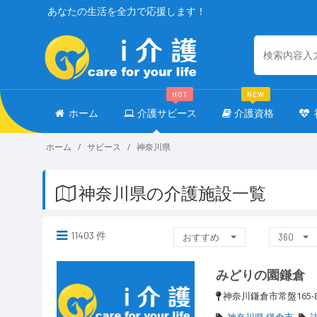
あなたの生活を全力で応援します！
HOT
NEW
ホーム
介護サビース
介護資格
ホーム
サビース
神奈川県
神奈川県の介護施設一覧
11403 件
おすすめ
360
みどりの園鎌倉
神奈川鎌倉市常盤165
神奈川県 鎌倉市