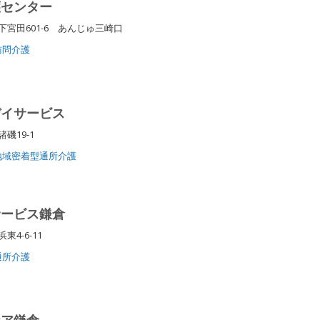
護センター
宮田601-6 あんじゅ三崎口
訪問介護
デイサービス
磯19-1
地域密着型通所介護
サービス鎌倉
東4-6-11
通所介護