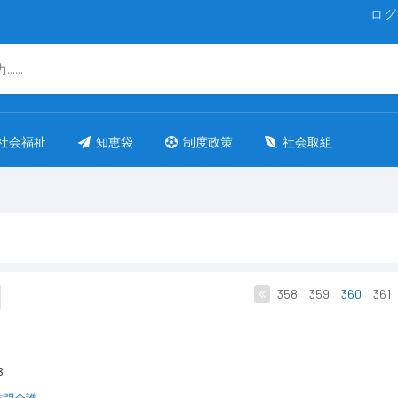
ログ
社会福祉
知恵袋
制度政策
社会取組
358
359
360
361
-8
訪問介護