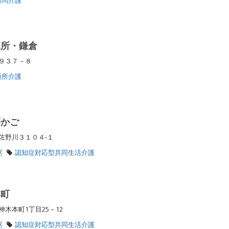
二所・鎌倉
所９３７－８
通所介護
夢かご
佐野川３１０４-１
区
認知症対応型共同生活介護
本町
神木本町1丁目25－12
区
認知症対応型共同生活介護