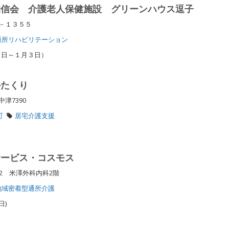
柏信会 介護老人保健施設 グリーンハウス逗子
６－１３５５
通所リハビリテーション
０日～１月３日）
かたくり
中津7390
町
居宅介護支援
サービス・コスモス
2 米澤外科内科2階
地域密着型通所介護
日)