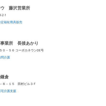
ョウ 藤沢営業所
-2-1
特定福祉用具販売
祉事業所 長後あかり
０－５６ コーポカネウンDE号
訪問介護
子鎌倉
－８－１５ 田村ビル３Ｆ
居宅介護支援