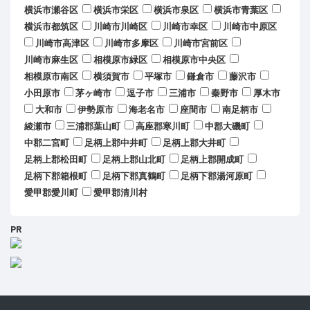
横浜市瀬谷区
横浜市栄区
横浜市泉区
横浜市青葉区
横浜市都筑区
川崎市川崎区
川崎市幸区
川崎市中原区
川崎市高津区
川崎市多摩区
川崎市宮前区
川崎市麻生区
相模原市緑区
相模原市中央区
相模原市南区
横須賀市
平塚市
鎌倉市
藤沢市
小田原市
茅ヶ崎市
逗子市
三浦市
秦野市
厚木市
大和市
伊勢原市
海老名市
座間市
南足柄市
綾瀬市
三浦郡葉山町
高座郡寒川町
中郡大磯町
中郡二宮町
足柄上郡中井町
足柄上郡大井町
足柄上郡松田町
足柄上郡山北町
足柄上郡開成町
足柄下郡箱根町
足柄下郡真鶴町
足柄下郡湯河原町
愛甲郡愛川町
愛甲郡清川村
PR