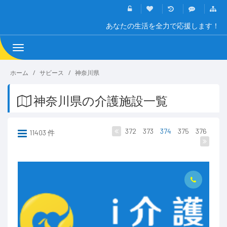
あなたの生活を全力で応援します！
Toggle
navigation
ホーム
サビース
神奈川県
神奈川県の介護施設一覧
372
373
374
375
376
11403 件